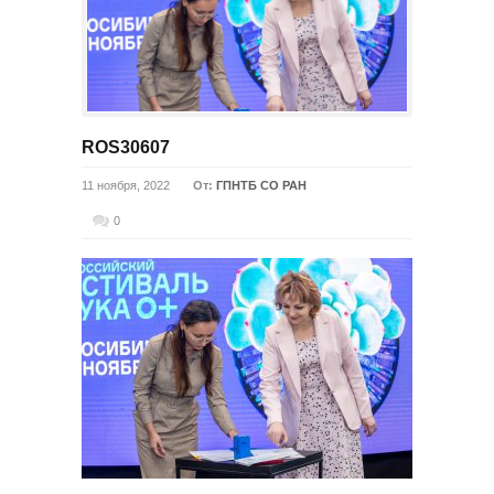
ROS30607
11 ноября, 2022
От:
ГПНТБ СО РАН
0