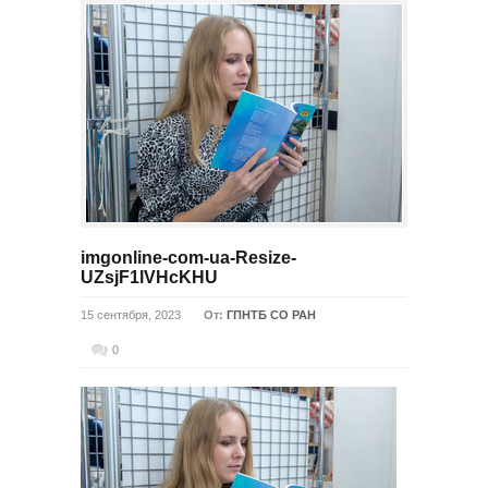
imgonline-com-ua-Resize-
UZsjF1lVHcKHU
15 сентября, 2023
От:
ГПНТБ СО РАН
0