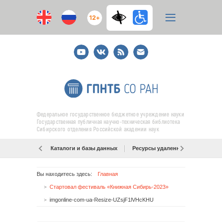
12+
Youtube
ВКонтакте
RSS
E-
mail
подписка
Федеральное государственное бюджетное учреждение науки
Государственная публичная научно-техническая библиотека
Сибирского отделения Российской академии наук
Каталоги и базы данных
Ресурсы удаленного доступа
Вы находитесь здесь:
Главная
Стартовал фестиваль «Книжная Сибирь-2023»
imgonline-com-ua-Resize-UZsjF1lVHcKHU