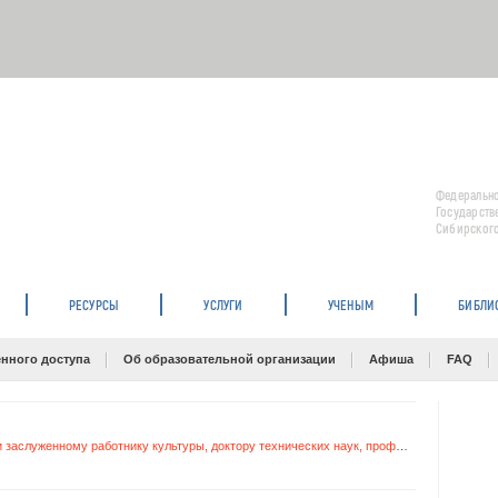
Федерально
Государств
Сибирского
РЕСУРСЫ
УСЛУГИ
УЧЕНЫМ
БИБЛИ
нного доступа
Об образовательной организации
Афиша
FAQ
Состоялось открытие мемориальной доски заслуженному работнику культуры, доктору технических наук, профессору Борису Степановичу Елепову