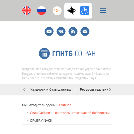
12+
Youtube
ВКонтакте
RSS
E-
mail
подписка
Федеральное государственное бюджетное учреждение науки
Государственная публичная научно-техническая библиотека
Сибирского отделения Российской академии наук
Каталоги и базы данных
Ресурсы удаленного доступа
Вы находитесь здесь:
Главная
Сила Сибири — на втором этаже нашей библиотеки
CPgERYINvK8