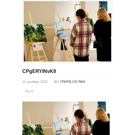
CPgERYINvK8
11 октября, 2022
От:
ГПНТБ СО РАН
0