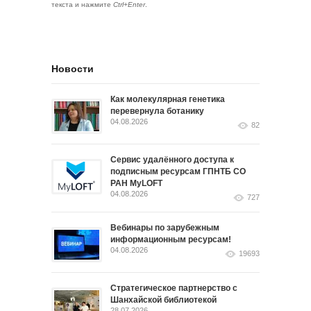
текста и нажмите
Ctrl+Enter
.
Новости
Как молекулярная генетика
перевернула ботанику
04.08.2026
82
Сервис удалённого доступа к
подписным ресурсам ГПНТБ СО
РАН MyLOFT
04.08.2026
727
Вебинары по зарубежным
информационным ресурсам!
04.08.2026
19693
Стратегическое партнерство с
Шанхайской библиотекой
28.07.2026