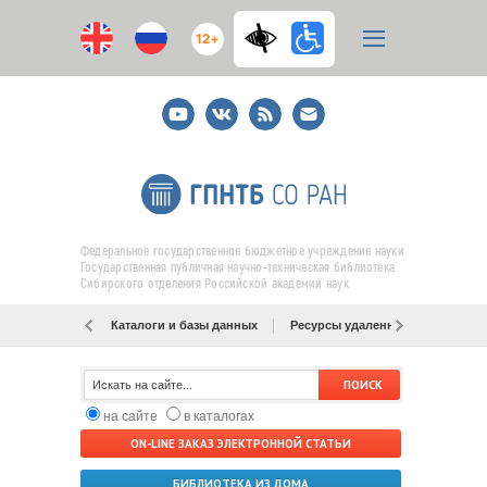
12+
Youtube
ВКонтакте
RSS
E-
mail
подписка
Федеральное государственное бюджетное учреждение науки
Государственная публичная научно-техническая библиотека
Сибирского отделения Российской академии наук
Каталоги и базы данных
Ресурсы удаленного доступа
на сайте
в каталогах
ON-LINE ЗАКАЗ ЭЛЕКТРОННОЙ СТАТЬИ
БИБЛИОТЕКА ИЗ ДОМА