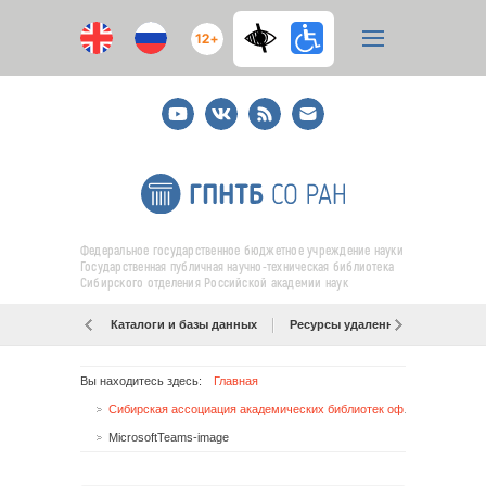
12+
Youtube
ВКонтакте
RSS
E-
mail
подписка
Федеральное государственное бюджетное учреждение науки
Государственная публичная научно-техническая библиотека
Сибирского отделения Российской академии наук
Каталоги и базы данных
Ресурсы удаленного доступа
Вы находитесь здесь:
Главная
Сибирская ассоциация академических библиотек официально начинает свою работу
MicrosoftTeams-image