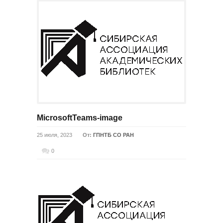
MicrosoftTeams-image
25 июля, 2023
От:
ГПНТБ СО РАН
0