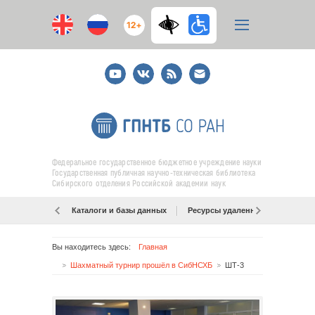
12+
Youtube
ВКонтакте
RSS
E-
mail
подписка
Федеральное государственное бюджетное учреждение науки
Государственная публичная научно-техническая библиотека
Сибирского отделения Российской академии наук
Каталоги и базы данных
Ресурсы удаленного доступа
Вы находитесь здесь:
Главная
Шахматный турнир прошёл в СибНСХБ
ШТ-3