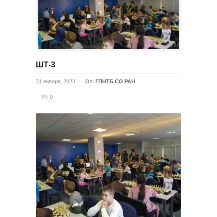
ШТ-3
31 января, 2023
От:
ГПНТБ СО РАН
0