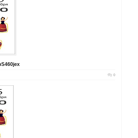
pS460jex
0