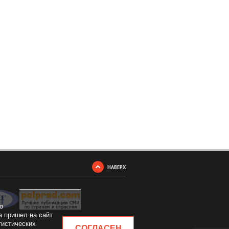
НАВЕРХ
о
а пришел на сайт
тистических
СОГЛАСЕН