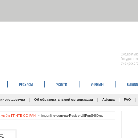
Федерально
Государств
Сибирского
РЕСУРСЫ
УСЛУГИ
УЧЕНЫМ
БИБЛИ
нного доступа
Об образовательной организации
Афиша
FAQ
олумб в ГПНТБ СО РАН
imgonline-com-ua-Resize-U8PgpS460jex