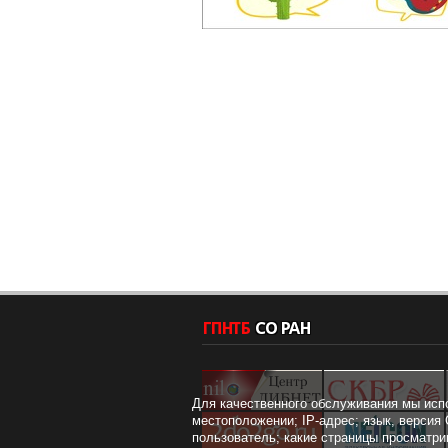
Для качественного обслуживания мы исп
местоположении; IP-адрес; язык, версия 
пользователь; какие страницы просматри