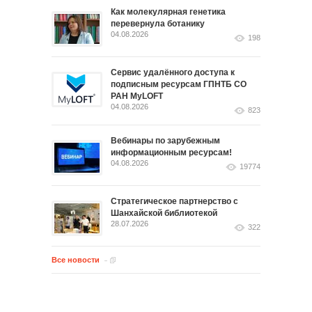
Как молекулярная генетика
перевернула ботанику
04.08.2026
198
Сервис удалённого доступа к
подписным ресурсам ГПНТБ СО
РАН MyLOFT
04.08.2026
823
Вебинары по зарубежным
информационным ресурсам!
04.08.2026
19774
Стратегическое партнерство с
Шанхайской библиотекой
28.07.2026
322
Все новости