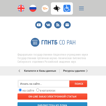
12+
Youtube
ВКонтакте
RSS
E-
mail
подписка
Федеральное государственное бюджетное учреждение науки
Государственная публичная научно-техническая библиотека
Сибирского отделения Российской академии наук
Каталоги и базы данных
Ресурсы удаленного доступа
на сайте
в каталогах
ON-LINE ЗАКАЗ ЭЛЕКТРОННОЙ СТАТЬИ
БИБЛИОТЕКА ИЗ ДОМА