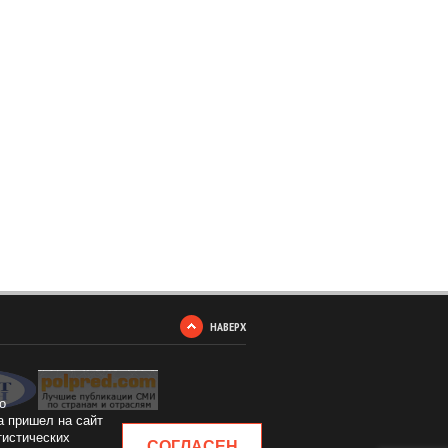
НАВЕРХ
о
а пришел на сайт
тистических
СОГЛАСЕН