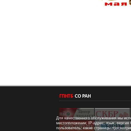
Для качественного обслуживания мы исп
местоположении; IP-адрес; язык, версия 
пользователь; какие страницы просматри