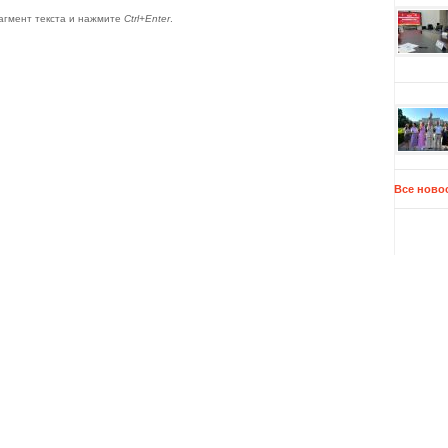
агмент текста и нажмите
Ctrl+Enter
.
Все ново