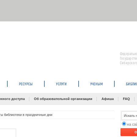
Федерально
Государств
Сибирского
РЕСУРСЫ
УСЛУГИ
УЧЕНЫМ
БИБЛИ
нного доступа
Об образовательной организации
Афиша
FAQ
ы библиотеки в праздничные дни
на с
O