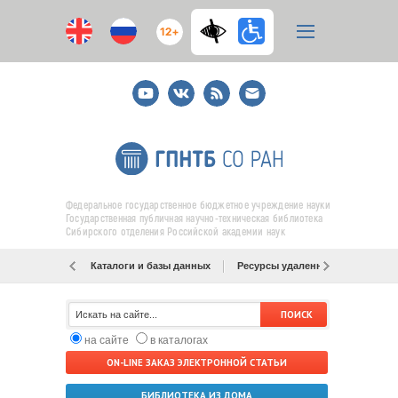
12+
Youtube
ВКонтакте
RSS
E-
mail
подписка
Федеральное государственное бюджетное учреждение науки
Государственная публичная научно-техническая библиотека
Сибирского отделения Российской академии наук
Каталоги и базы данных
Ресурсы удаленного доступа
на сайте
в каталогах
ON-LINE ЗАКАЗ ЭЛЕКТРОННОЙ СТАТЬИ
БИБЛИОТЕКА ИЗ ДОМА