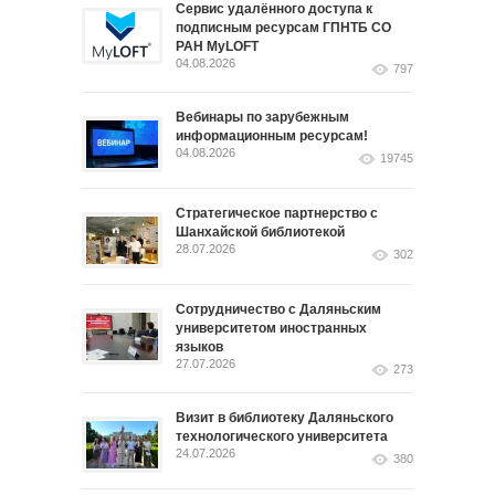
Сервис удалённого доступа к
подписным ресурсам ГПНТБ СО
РАН MyLOFT
04.08.2026
797
Вебинары по зарубежным
информационным ресурсам!
04.08.2026
19745
Стратегическое партнерство с
Шанхайской библиотекой
28.07.2026
302
Сотрудничество с Даляньским
университетом иностранных
языков
27.07.2026
273
Визит в библиотеку Даляньского
технологического университета
24.07.2026
380