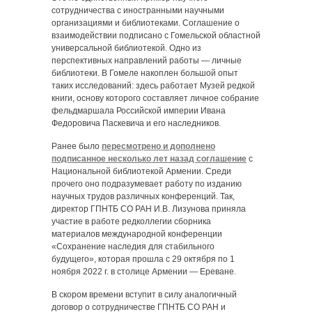
сотрудничества с иностранными научными
организациями и библиотеками. Соглашение о
взаимодействии подписано с Гомельской областной
универсальной библиотекой. Одно из
перспективных направлений работы — личные
библиотеки. В Гомеле накоплен большой опыт
таких исследований: здесь работает Музей редкой
книги, основу которого составляет личное собрание
фельдмаршала Российской империи Ивана
Федоровича Паскевича и его наследников.
Ранее было
пересмотрено и дополнено
подписанное несколько лет назад соглашение
с
Национальной библиотекой Армении. Среди
прочего оно подразумевает работу по изданию
научных трудов различных конференций. Так,
директор ГПНТБ СО РАН И.В. Лизунова приняла
участие в работе редколлегии сборника
материалов международной конференции
«Сохранение наследия для стабильного
будущего», которая прошла с 29 октября по 1
ноября 2022 г. в столице Армении — Ереване.
В скором времени вступит в силу аналогичный
договор о сотрудничестве ГПНТБ СО РАН и