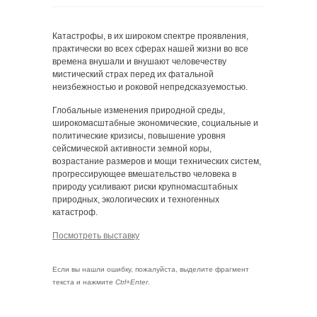
Катастрофы, в их широком спектре проявления,
практически во всех сферах нашей жизни во все
времена внушали и внушают человечеству
мистический страх перед их фатальной
неизбежностью и роковой непредсказуемостью.
Глобальные изменения природной среды,
широкомасштабные экономические, социальные и
политические кризисы, повышение уровня
сейсмической активности земной коры,
возрастание размеров и мощи технических систем,
прогрессирующее вмешательство человека в
природу усиливают риски крупномасштабных
природных, экологических и техногенных
катастроф.
Посмотреть выставку
Если вы нашли ошибку, пожалуйста, выделите фрагмент
текста и нажмите
Ctrl+Enter
.