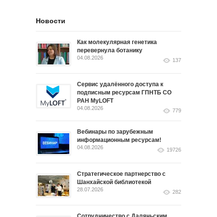
Новости
Как молекулярная генетика
перевернула ботанику
04.08.2026
137
Сервис удалённого доступа к
подписным ресурсам ГПНТБ СО
РАН MyLOFT
04.08.2026
779
Вебинары по зарубежным
информационным ресурсам!
04.08.2026
19726
Стратегическое партнерство с
Шанхайской библиотекой
28.07.2026
282
Сотрудничество с Даляньским