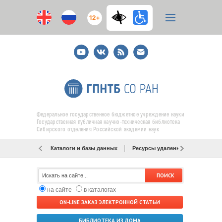
12+
Youtube
ВКонтакте
RSS
E-
mail
подписка
Федеральное государственное бюджетное учреждение науки
Государственная публичная научно-техническая библиотека
Сибирского отделения Российской академии наук
Каталоги и базы данных
Ресурсы удаленного доступа
на сайте
в каталогах
ON-LINE ЗАКАЗ ЭЛЕКТРОННОЙ СТАТЬИ
БИБЛИОТЕКА ИЗ ДОМА