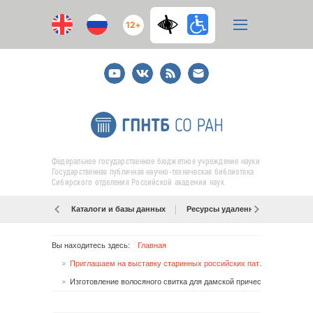
12+
Youtube
ВКонтакте
RSS
E-
mail
подписка
Федеральное государственное бюджетное учреждение науки
Государственная публичная научно-техническая библиотека
Сибирского отделения Российской академии наук
Каталоги и базы данных
Ресурсы удаленного доступа
Вы находитесь здесь:
Главная
Приглашаем на выставку старинных российских патентов, выданных до 1917 года «БЫТОВЫЕ СОВЕТЫ ИЗ «ЦАРСКИХ ПРИВИЛЕГИЙ»
Изготовление волосяного свитка для дамской прически