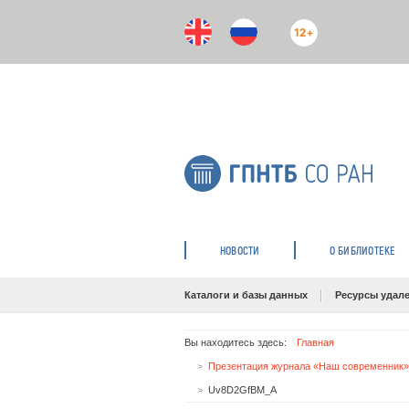
12+
НОВОСТИ
О БИБЛИОТЕКЕ
Каталоги и базы данных
Ресурсы удале
Вы находитесь здесь:
Главная
Uv8D2GfBM_A