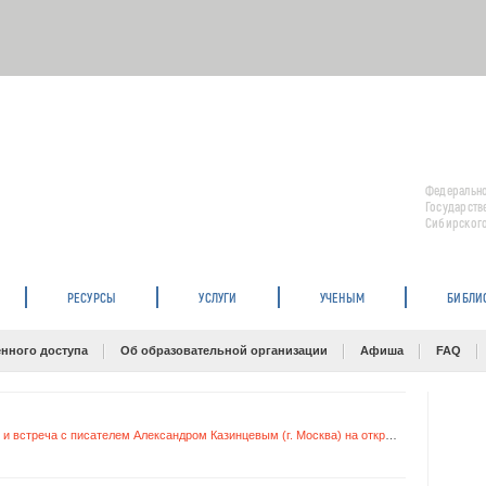
Федерально
Государств
Сибирского
РЕСУРСЫ
УСЛУГИ
УЧЕНЫМ
БИБЛИ
нного доступа
Об образовательной организации
Афиша
FAQ
Презентация журнала «Наш современник» и встреча с писателем Александром Казинцевым (г. Москва) на открытии литературно-художественного семинара «Третья столица»