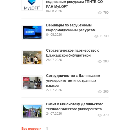
подписным ресурсам ГПНТБ СО
РАН MyLOFT
04.08.2026
790
Вебинары по зарубежным
информационным ресурсам!
04.08.2026
19739
Стратегическое партнерство с
Шанхайской библиотекой
28.07.2026
288
Сотрудничество с Даляньским
университетом иностранных
языков
27.07.2026
265
Визит в библиотеку Даляньского
технологического университета
24.07.2026
370
Все новости