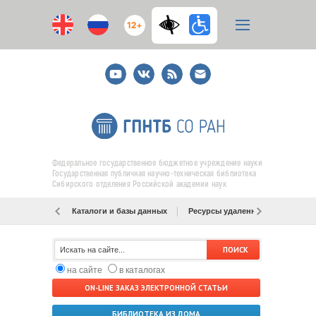
12+
Youtube
ВКонтакте
RSS
E-
mail
подписка
Федеральное государственное бюджетное учреждение науки
Государственная публичная научно-техническая библиотека
Сибирского отделения Российской академии наук
Каталоги и базы данных
Ресурсы удаленного доступа
на сайте
в каталогах
ON-LINE ЗАКАЗ ЭЛЕКТРОННОЙ СТАТЬИ
БИБЛИОТЕКА ИЗ ДОМА