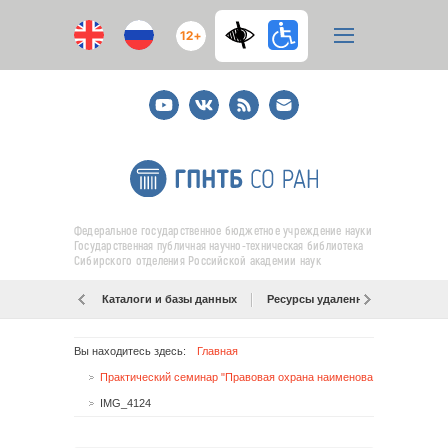
12+
Youtube
ВКонтакте
RSS
E-
mail
подписка
Федеральное государственное бюджетное учреждение науки
Государственная публичная научно-техническая библиотека
Сибирского отделения Российской академии наук
Каталоги и базы данных
Ресурсы удаленного доступа
Вы находитесь здесь:
Главная
Практический семинар "Правовая охрана наименований мест происхождения товаров и географических указаний": пострелиз
IMG_4124