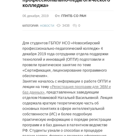
колледжа»
06 декабря, 2019
От:
ГПНТБ СО РАН
3438
0
КАТЕГОРИЯ:
НОВОСТИ
Для студентов ГБПОУ НСО «Новосибирский
профессионально-педагогический колледж» 4
декабря 2019 года сотрудники отдела поддержки
технологий и инноваций (ОПТИ) подготовили и
провели практическое занятие по теме
«Сертификация, лицензирование программного
обеспечения».
Занятие началось с информации о работе ОПТИ и
лекции на тему
«Регистрация программ для ЭВМ и
баз данных»
, представленных заведующим
отделом Новиковой Натальей Васильевной. Лекция
содержала краткую теоретическую часть об
основных понятиях в сфере интеллектуальной
собственности (ИС) и более подробную
практическую информацию о порядке регистрации
программ и в баз данных в патентном ведомстве
РФ. Студенты узнали о способах и процедуре