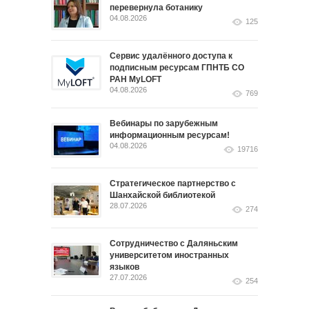
перевернула ботанику
04.08.2026
125
Сервис удалённого доступа к
подписным ресурсам ГПНТБ СО
РАН MyLOFT
04.08.2026
769
Вебинары по зарубежным
информационным ресурсам!
04.08.2026
19716
Стратегическое партнерство с
Шанхайской библиотекой
28.07.2026
274
Сотрудничество с Даляньским
университетом иностранных
языков
27.07.2026
254