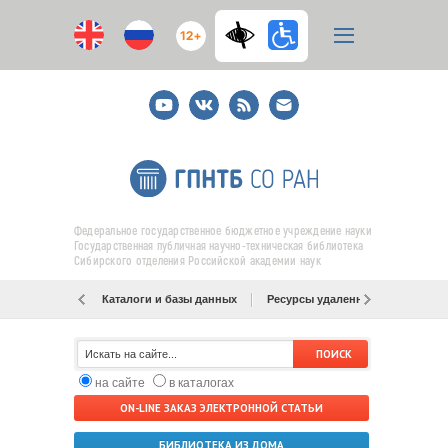
12+
Youtube
ВКонтакте
RSS
E-
mail
подписка
Федеральное государственное бюджетное учреждение науки
Государственная публичная научно-техническая библиотека
Сибирского отделения Российской академии наук
Каталоги и базы данных
Ресурсы удаленного доступа
на сайте
в каталогах
ON-LINE ЗАКАЗ ЭЛЕКТРОННОЙ СТАТЬИ
БИБЛИОТЕКА ИЗ ДОМА