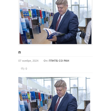
п
07 ноября, 2024
От:
ГПНТБ СО РАН
0