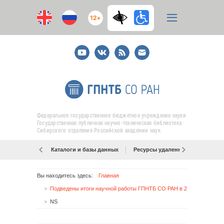
12+
Youtube
ВКонтакте
RSS
E-
mail
подписка
Федеральное государственное бюджетное учреждение науки
Государственная публичная научно-техническая библиотека
Сибирского отделения Российской академии наук
Каталоги и базы данных
Ресурсы удаленного доступа
Вы находитесь здесь:
Главная
Подведены итоги научной работы ГПНТБ СО РАН в 2021 году
NS