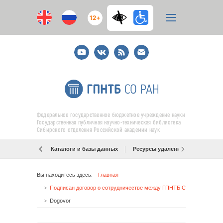
12+
Youtube
ВКонтакте
RSS
E-
mail
подписка
Федеральное государственное бюджетное учреждение науки
Государственная публичная научно-техническая библиотека
Сибирского отделения Российской академии наук
Каталоги и базы данных
Ресурсы удаленного доступа
Вы находитесь здесь:
Главная
Подписан договор о сотрудничестве между ГПНТБ СО РАН и областным колледжем культуры и искусств
Dogovor