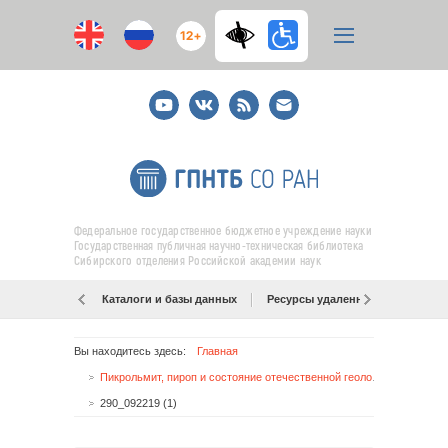
12+
Youtube
ВКонтакте
RSS
E-
mail
подписка
Федеральное государственное бюджетное учреждение науки
Государственная публичная научно-техническая библиотека
Сибирского отделения Российской академии наук
Каталоги и базы данных
Ресурсы удаленного доступа
Вы находитесь здесь:
Главная
Пикрольмит, пироп и состояние отечественной геологии
290_092219 (1)