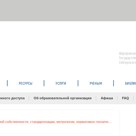
Федерально
Государств
Сибирского
РЕСУРСЫ
УСЛУГИ
УЧЕНЫМ
БИБЛИ
нного доступа
Об образовательной организации
Афиша
FAQ
Периодические издания по интеллектуальной собственности, стандартизации, метрологии, нормативно-техническому регулированию