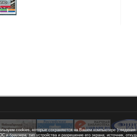
ользуем cookies, которые сохраняются на Вашем компьютере (сведения 
ОС и браузера; тип устройства и разрешение его экрана; источник, откуд