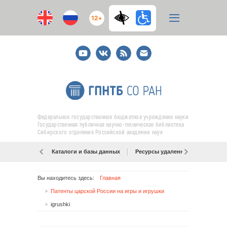
12+
Youtube
ВКонтакте
RSS
E-
mail
подписка
Федеральное государственное бюджетное учреждение науки
Государственная публичная научно-техническая библиотека
Сибирского отделения Российской академии наук
Каталоги и базы данных
Ресурсы удаленного доступа
Вы находитесь здесь:
Главная
Патенты царской России на игры и игрушки
igrushki