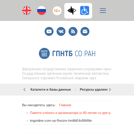
12+
Youtube
ВКонтакте
RSS
E-
mail
подписка
Федеральное государственное бюджетное учреждение науки
Государственная публичная научно-техническая библиотека
Сибирского отделения Российской академии наук
Каталоги и базы данных
Ресурсы удаленного доступа
Вы находитесь здесь:
Главная
Памяти учёного и организатора (к 80-летию со дня рождения Б.С. Елепова)
imgonline-com-ua-Resize-hm8bE4sBWWe