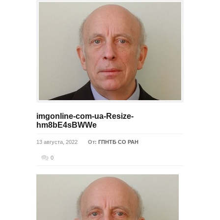
imgonline-com-ua-Resize-
hm8bE4sBWWe
13 августа, 2022
От:
ГПНТБ СО РАН
0