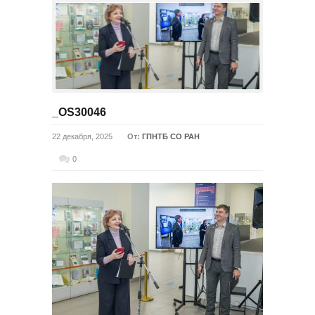
_OS30046
22 декабря, 2025
От:
ГПНТБ СО РАН
0