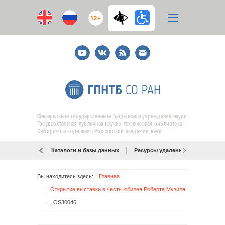
12+
Youtube
ВКонтакте
RSS
E-
mail
подписка
Федеральное государственное бюджетное учреждение науки
Государственная публичная научно-техническая библиотека
Сибирского отделения Российской академии наук
Каталоги и базы данных
Ресурсы удаленного доступа
Вы находитесь здесь:
Главная
Открытие выставки в честь юбилея Роберта Музиля
_OS30046