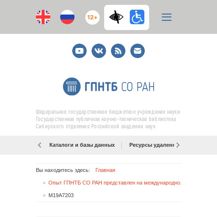
12+
Youtube
ВКонтакте
RSS
E-
mail
подписка
Федеральное государственное бюджетное учреждение науки
Государственная публичная научно-техническая библиотека
Сибирского отделения Российской академии наук
Каталоги и базы данных
Ресурсы удаленного доступа
Вы находитесь здесь:
Главная
Опыт ГПНТБ СО РАН представлен на международной конференции
M19A7203