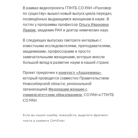
В рамках видеопроекта ГПНТБ СО РАН «Разговор
по существу» вышел новый выпуск цикла передач,
посвящённых выдающимся женщинам в науке. В
гостях у программы профессор
Ольга Ивановна
Лаврик
, академик РАН и доктор химических наук.
В следующих выпусках смотрите интервью с
известными исследователями, преподавателями,
академиками, профессорами и просто
замечательными женщинами, которые внесли
большой вклад в развитие науки в нашей стране.
Проект приурочен к
конкурсу «Академина»
,
который проводится совместно Правительством
Новосибирской области, региональной
организацией
Федерации женщин с
университетским образованием
, СО РАН и ГПНТБ
СО РАН.
Если вы нашли ошибку, пожалуйста, выделите фрагмент
текста и нажмите
Ctrl+Enter
.