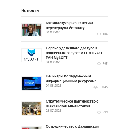
Новости
Как молекулярная генетика
перевернула ботанику
04.08.2026
158
Сервис удалённого доступа к
подписным ресурсам ГПНТБ СО
РАН MyLOFT
04.08.2026
795
Вебинары по зарубежным
информационным ресурсам!
04.08.2026
19745
Стратегическое партнерство с
Шанхайской библиотекой
28.07.2026
299
Сотрудничество с Даляньским