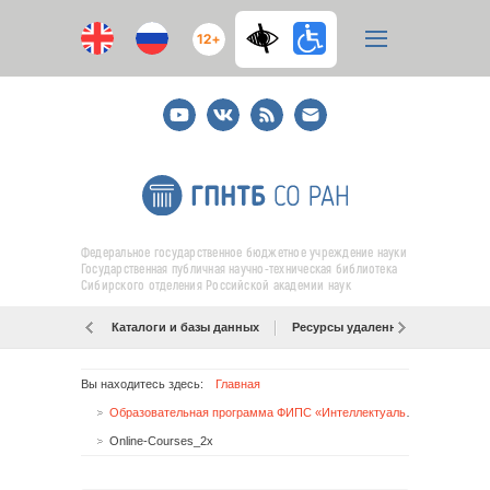
12+
Youtube
ВКонтакте
RSS
E-
mail
подписка
Федеральное государственное бюджетное учреждение науки
Государственная публичная научно-техническая библиотека
Сибирского отделения Российской академии наук
Каталоги и базы данных
Ресурсы удаленного доступа
Вы находитесь здесь:
Главная
Образовательная программа ФИПС «Интеллектуальная собственность в эпоху цифровой экономики: от заявки до внедрения»
Online-Courses_2x