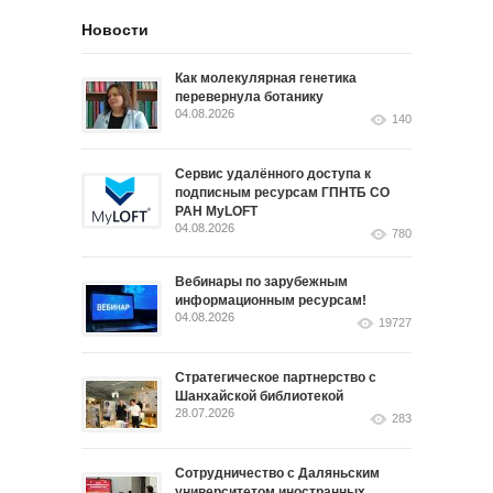
Новости
Как молекулярная генетика
перевернула ботанику
04.08.2026
140
Сервис удалённого доступа к
подписным ресурсам ГПНТБ СО
РАН MyLOFT
04.08.2026
780
Вебинары по зарубежным
информационным ресурсам!
04.08.2026
19727
Стратегическое партнерство с
Шанхайской библиотекой
28.07.2026
283
Сотрудничество с Даляньским
университетом иностранных