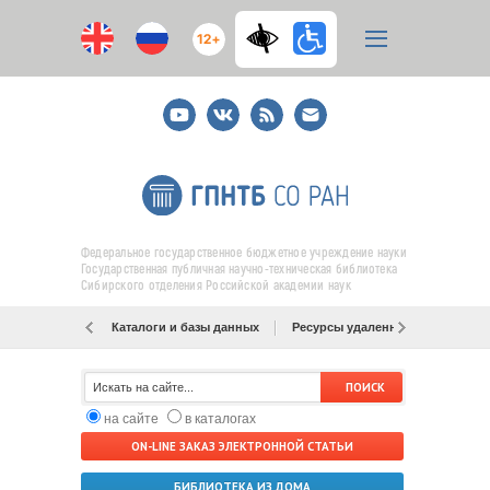
12+
Youtube
ВКонтакте
RSS
E-
mail
подписка
Федеральное государственное бюджетное учреждение науки
Государственная публичная научно-техническая библиотека
Сибирского отделения Российской академии наук
Каталоги и базы данных
Ресурсы удаленного доступа
на сайте
в каталогах
ON-LINE ЗАКАЗ ЭЛЕКТРОННОЙ СТАТЬИ
БИБЛИОТЕКА ИЗ ДОМА