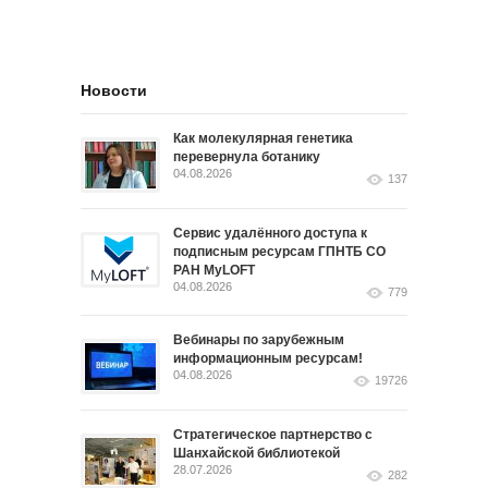
Новости
Как молекулярная генетика
перевернула ботанику
04.08.2026
137
Сервис удалённого доступа к
подписным ресурсам ГПНТБ СО
РАН MyLOFT
04.08.2026
779
Вебинары по зарубежным
информационным ресурсам!
04.08.2026
19726
Стратегическое партнерство с
Шанхайской библиотекой
28.07.2026
282