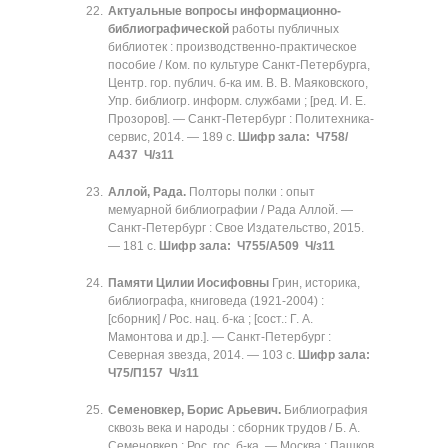
Актуальные вопросы информационно-
библиографической
работы публичных
библиотек : производственно-практическое
пособие / Ком. по культуре Санкт-Петербурга,
Центр. гор. публич. б-ка им. В. В. Маяковского,
Упр. библиогр. информ. службами ; [ред. И. Е.
Прозоров]. — Санкт-Петербург : Политехника-
сервис, 2014. — 189 с.
Шифр зала:
Ч758/
А437 Ч/з11
Аллой, Рада.
Полторы полки : опыт
мемуарной библиографии / Рада Аллой. —
Санкт-Петербург : Свое Издательство, 2015.
— 181 с.
Шифр зала:
Ч755/А509 Ч/з11
Памяти Цилии Иосифовны
Грин, историка,
библиографа, книговеда (1921-2004) :
[сборник] / Рос. нац. б-ка ; [сост.: Г. А.
Мамонтова и др.]. — Санкт-Петербург :
Северная звезда, 2014. — 103 с.
Шифр зала:
Ч75/П157 Ч/з11
Семеновкер, Борис Арьевич.
Библиография
сквозь века и народы : сборник трудов / Б. А.
Семеновкер ; Рос. гос. б-ка. — Москва : Пашков