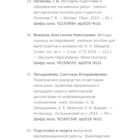
Логинова, Т. В.
Методика подготовки и
оформления письменных работ : учебно-
методическое пособие для студентов /
Логинова Т. В. — Москва : Перо, 2015. — 91 с.
Шифр зала: Ч215/Л694 вр2016 Ч/з11
Макаров, Константин Николаевич.
Методы
научных исследований : учебное пособие для
магистрантов и аспирантов / К. Н. Макаров ;
Сочин. гос. ун-т. — Сочи : СГУ, 2014. — 112 с.
— (Высшее Образование. Магистратура).
Шифр зала: Ч215/М152 вр2016 Ч/з11
Окладникова, Светлана Владимировна.
Практическое руководство по методике
написания, правилам оформления и
процедуре защиты магистерской
диссертации по информационным
технологиям : учеб. пособие / С. В.
Окладникова, Б. Б. Морозов, Л. И. Жарких. —
Астрахань : Астраханский ун-т, 2015. — 90 с.
Шифр зала: Ч216/О.506 вр2016 Ч/з11
Подготовка и защита
выпускной
квалификационной работы : (бакалаврская