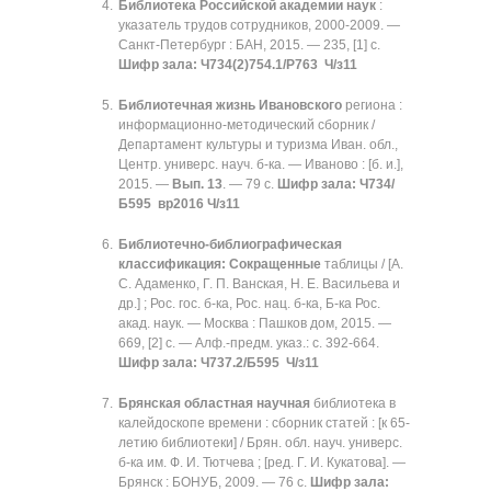
Библиотека Российской академии наук
:
указатель трудов сотрудников, 2000-2009. —
Санкт-Петербург : БАН, 2015. — 235, [1] с.
Шифр зала: Ч734(2)754.1/Р763 Ч/з11
Библиотечная жизнь Ивановского
региона :
информационно-методический сборник /
Департамент культуры и туризма Иван. обл.,
Центр. универс. науч. б-ка. — Иваново : [б. и.],
2015. —
Вып. 13
. — 79 с.
Шифр зала: Ч734/
Б595 вр2016 Ч/з11
Библиотечно-библиографическая
классификация: Сокращенные
таблицы / [А.
С. Адаменко, Г. П. Ванская, Н. Е. Васильева и
др.] ; Рос. гос. б-ка, Рос. нац. б-ка, Б-ка Рос.
акад. наук. — Москва : Пашков дом, 2015. —
669, [2] с. — Алф.-предм. указ.: с. 392-664.
Шифр зала: Ч737.2/Б595 Ч/з11
Брянская областная научная
библиотека в
калейдоскопе времени : сборник статей : [к 65-
летию библиотеки] / Брян. обл. науч. универс.
б-ка им. Ф. И. Тютчева ; [ред. Г. И. Кукатова]. —
Брянск : БОНУБ, 2009. — 76 с.
Шифр зала: