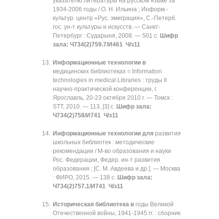
указателю литературы на русском языке за
1934-2006 годы / О. Н. Ильина ; Информ.-
культур. центр «Рус. эмиграция», С.-Петерб.
гос. ун-т культуры и искусств. — Санкт-
Петербург : Сударыня, 2008. — 501 с.
Шифр
зала: Ч734(2)759.7/И461 Ч/з11
Информационные технологии в
медицинских библиотеках = Information
technologies in medical Libraries : труды II
научно-практической конференции, г.
Ярославль, 20-23 октября 2010 г. — Томск :
STT, 2010. — 113, [3] с.
Шифр зала:
Ч734(2)758/И741 Ч/з11
Информационные технологии для
развития
школьных библиотек : методические
рекомендации / М-во образования и науки
Рос. Федерации, Федер. ин-т развития
образования ; [С. М. Авдеева и др.]. — Москва
: ФИРО, 2015. — 138 с.
Шифр зала:
Ч734(2)757.1/И741 Ч/з11
Историческая библиотека в
годы Великой
Отечественной войны, 1941-1945 гг. : сборник