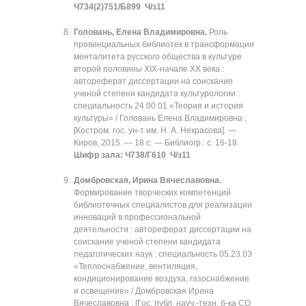
Ч734(2)751/Б899 Ч/з11
Головань, Елена Владимировна.
Роль
провинциальных библиотек в трансформации
менталитета русского общества в культуре
второй половины XIX-начале XX века :
автореферат диссертации на соискание
ученой степени кандидата культурологии :
специальность 24.00.01 «Теория и история
культуры» / Головань Елена Владимировна ;
[Костром. гос. ун-т им. Н. А. Некрасова]. —
Киров, 2015. — 18 с. — Библиогр.: с. 16-18.
Шифр зала: Ч738/Г610 Ч/з11
Домбровская, Ирина Вячеславовна.
Формирование творческих компетенций
библиотечных специалистов для реализации
инноваций в профессиональной
деятельности : автореферат диссертации на
соискание ученой степени кандидата
педагогических наук : специальность 05.23.03
«Теплоснабжение, вентиляция,
кондиционирование воздуха, газоснабжение
и освещение» / Домбровская Ирина
Вячеславовна ; [Гос. публ. науч.-техн. б-ка СО