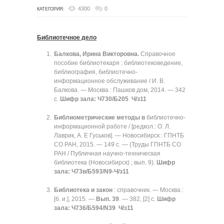
4300
0
КАТЕГОРИЯ:
Библиотечное дело
Балкова, Ирина Викторовна.
Справочное
пособие библиотекаря : библиотековедение,
библиография, библиотечно-
информационное обслуживание / И. В.
Балкова. — Москва : Пашков дом, 2014. — 342
с.
Шифр зала: Ч730/Б205 Ч/з11
Библиометрические методы в
библиотечно-
информационной работе / [редкол.: О. Л.
Лаврик, А. Е Гуськов]. — Новосибирск : ГПНТБ
СО РАН, 2015. — 149 с. — (Труды ГПНТБ СО
РАН / Публичная научно-техническая
библиотека (Новосибирск) ; вып. 9).
Шифр
зала: Ч73в/Б593/N9-Ч/з11
Библиотека и закон
: справочник. — Москва :
[б. и.], 2015. —
Вып. 39
. — 382, [2] с.
Шифр
зала: Ч736/Б594/N39 Ч/з11