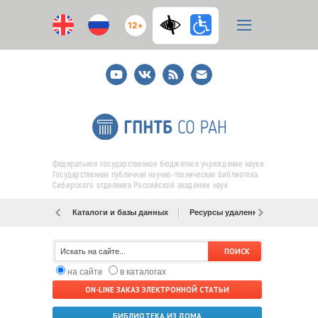
12+
Youtube
ВКонтакте
RSS
E-
mail
подписка
Федеральное государственное бюджетное учреждение науки
Государственная публичная научно-техническая библиотека
Сибирского отделения Российской академии наук
Каталоги и базы данных
Ресурсы удаленного доступа
на сайте
в каталогах
ON-LINE ЗАКАЗ ЭЛЕКТРОННОЙ СТАТЬИ
БИБЛИОТЕКА ИЗ ДОМА