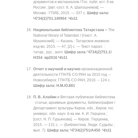
документов и материалов / Гос. публ. ист. б-ка
России ; [авт.-сост. К. А. Шапошников]. —
Москва : ГПИБ, 2015. — 337 с.
Шифр зала:
Ч734(2)751.1/И904 Ч/з11
Национальная библиотека Татарстана
= The
National library of Tatarstan / [текст: А.
Мушинский]. — Казань : Татарское книжное
изд-во, 2015. — 47, [2] с. — Текст парал. :
татар., рус., англ.
Шифр зала: Ч734(2)751.1/
Н354 вр2016 Ч/з11
Отчет о научной и научно
-организационной
деятельности ГПНТБ СО РАН за 2015 год. –
Новосибирск: ГПНТБ СО РАН, 2016. – 124 с.
Шифр зала: Н.М./О.881
П. В. Алабин
и Вятская публичная библиотека
: статьи, архивные документы, библиография /
Департамент культуры Киров. обл., Киров. гос.
универс. обл. науч. б-ка им. А. И. Герцена ;
[сост. Н. П. Гурьянова]. — Киров : Герценка,
2015. — 131 с. — (Библиотека. Люди. Судьбы ;
вып. 7).
Шифр зала: Ч734(2)751/А450 Ч/з11