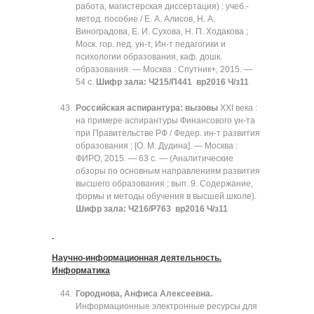
работа, магистерская диссертация) : учеб.-
метод. пособие / Е. А. Алисов, Н. А.
Виноградова, Е. И. Сухова, Н. П. Ходакова ;
Моск. гор. пед. ун-т, Ин-т педагогики и
психологии образования, каф. дошк.
образования. — Москва : Спутник+, 2015. —
54 с.
Шифр зала: Ч215/П441 вр2016 Ч/з11
Российская аспирантура: вызовы
XXI века :
на примере аспирантуры Финансового ун-та
при Правительстве РФ / Федер. ин-т развития
образования ; [О. М. Дудина]. — Москва :
ФИРО, 2015. — 63 с. — (Аналитические
обзоры по основным направлениям развития
высшего образования ; вып. 9. Содержание,
формы и методы обучения в высшей школе).
Шифр зала: Ч216/Р763 вр2016 Ч/з11
Научно-информационная деятельность.
Информатика
Городнова, Анфиса Алексеевна.
Информационные электронные ресурсы для