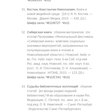
Ч618/К533 Ч/з11
Костюк, Константин Николаевич.
Книга в
новой медийной среде : [16+] / К. Н. Костюк. —
Москва : Директ-Медиа, 2015. — 430, [1] с.
Шифр зала: Ч611/К727 Ч/з11
Сибирская книга
: сборник материалов : (по
итогам Программы «Региональный фестиваль
«Сибирская книга»: комплекс социально
значимых мероприятий, направленных на
популяризацию книги и чтения в
Новосибирской области») / Новосиб. библ. о-
во, Гос. публ. науч.-техн. б-ка Сиб. отд-ния
Рос. акад. наук, Новосиб. гос. обл. науч. б-ка ;
[сост.: О. И. Плотникова, О. Н. Альшевская]. —
Новосибирск : НГОНБ, 2015. — 123, [3] с.
Шифр зала: Ч611/С341 Ч/з11
Судьбы библиотечных коллекций
: сборник
статей : [из фонда редких изданий
библиотеки] / М-во образования и науки Рос.
Федерации, С.-Петерб. гос. экон. ун-т, Б-ка ;
под ред. О. В. Никитиной. — Санкт-Петербург
: Издательство Санкт-Петербургского