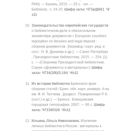
РАН]. — Казань, 2015. — 25 с. : ил. —
Библиогр.: с. 24-25.
Шифр зала: Ч73р/Д661 Ч/
з11
Законодательство европейских государств
о библиотечном деле и обязательном
экземпляре документов = European countries
legislation on libraries and legal deposit :
сборник документов : [перевод / науч. ред. и
сост.: Н. В. Дунаева и др.]. — Санкт-Петербург
: Президентская библиотека, 2015. — 254, [1]
с. — (Сборники Президентской библиотеки.
Серия «Документы и материалы»).
Шифр
зала: Ч734(3/8)/З.194 Ч/з11
Из истории библиотек
Брянского края :
сборник статей / Брян. обл. науч. универс. б-ка
им. Ф. И. Тютчева ; [редкол.: Пожаринская Р. К.
(сост.) и др.]. — Брянск : Клинцовская
городская типография, 2007. — 95 с.
Шифр
зала: Ч733/И320 Ч/з11
Ильина, Ольга Николаевна.
Изучение
личных библиотек в России : материалы к