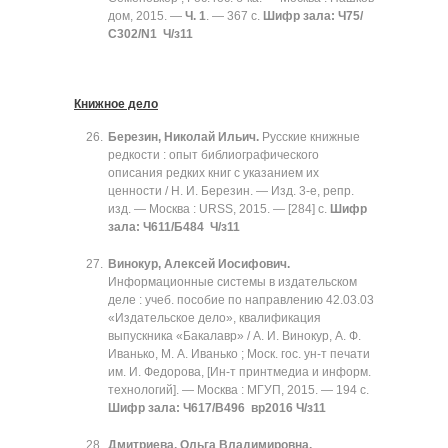
дом, 2015. —
Ч. 1
. — 367 с.
Шифр зала: Ч75/
С302/N1 Ч/з11
Книжное дело
Березин, Николай Ильич.
Русские книжные
редкости : опыт библиографического
описания редких книг с указанием их
ценности / Н. И. Березин. — Изд. 3-е, репр.
изд. — Москва : URSS, 2015. — [284] с.
Шифр
зала: Ч611/Б484 Ч/з11
Винокур, Алексей Иосифович.
Информационные системы в издательском
деле : учеб. пособие по направлению 42.03.03
«Издательское дело», квалификация
выпускника «Бакалавр» / А. И. Винокур, А. Ф.
Иванько, М. А. Иванько ; Моск. гос. ун-т печати
им. И. Федорова, [Ин-т принтмедиа и информ.
технологий]. — Москва : МГУП, 2015. — 194 с.
Шифр зала: Ч617/В496 вр2016 Ч/з11
Дмитриева, Ольга Владимировна.