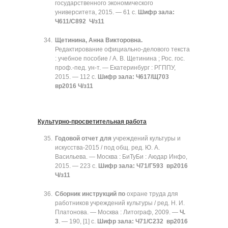
государственного экономического
университета, 2015. — 61 с.
Шифр зала:
Ч611/С892 Ч/з11
Щетинина, Анна Викторовна.
Редактирование официально-делового текста
: учебное пособие / А. В. Щетинина ; Рос. гос.
проф.-пед. ун-т. — Екатеринбург : РГППУ,
2015. — 112 с.
Шифр зала: Ч617/Щ703
вр2016 Ч/з11
Культурно-просветительная работа
Годовой отчет для
учреждений культуры и
искусства-2015 / под общ. ред. Ю. А.
Васильева. — Москва : БиТуБи : Аюдар Инфо,
2015. — 223 с.
Шифр зала: Ч71/Г593 вр2016
Ч/з11
Сборник инструкций по
охране труда для
работников учреждений культуры / ред. Н. И.
Платонова. — Москва : Литограф, 2009. —
Ч.
3
. — 190, [1] с.
Шифр зала: Ч71/С232 вр2016