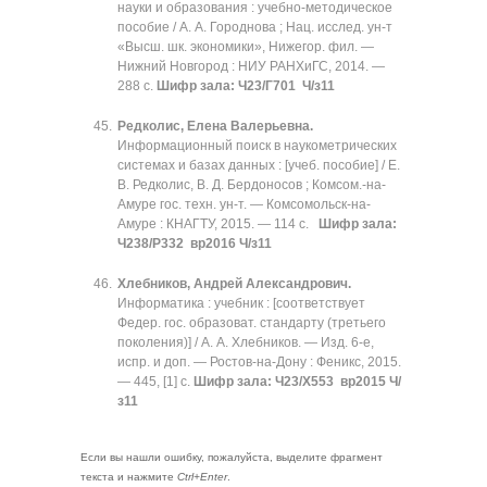
науки и образования : учебно-методическое
пособие / А. А. Городнова ; Нац. исслед. ун-т
«Высш. шк. экономики», Нижегор. фил. —
Нижний Новгород : НИУ РАНХиГС, 2014. —
288 с.
Шифр зала: Ч23/Г701 Ч/з11
Редколис, Елена Валерьевна.
Информационный поиск в наукометрических
системах и базах данных : [учеб. пособие] / Е.
В. Редколис, В. Д. Бердоносов ; Комсом.-на-
Амуре гос. техн. ун-т. — Комсомольск-на-
Амуре : КНАГТУ, 2015. — 114 с.
Шифр зала:
Ч238/Р332 вр2016 Ч/з11
Хлебников, Андрей Александрович.
Информатика : учебник : [соответствует
Федер. гос. образоват. стандарту (третьего
поколения)] / А. А. Хлебников. — Изд. 6-е,
испр. и доп. — Ростов-на-Дону : Феникс, 2015.
— 445, [1] с.
Шифр зала: Ч23/Х553 вр2015 Ч/
з11
Если вы нашли ошибку, пожалуйста, выделите фрагмент
текста и нажмите
Ctrl+Enter
.