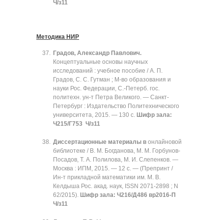
Ч/з11
Методика НИР
Градов, Александр Павлович.
Концептуальные основы научных
исследований : учебное пособие / А. П.
Градов, С. С. Гутман ; М-во образования и
науки Рос. Федерации, С.-Петерб. гос.
политехн. ун-т Петра Великого. — Санкт-
Петербург : Издательство Политехнического
университета, 2015. — 130 с.
Шифр зала:
Ч215/Г753 Ч/з11
Диссертационные материалы в
онлайновой
библиотеке / В. М. Богданова, М. М. Горбунов-
Посадов, Т. А. Полилова, М. И. Слепенков. —
Москва : ИПМ, 2015. — 12 с. — (Препринт /
Ин-т прикладной математики им. М. В.
Келдыша Рос. акад. наук, ISSN 2071-2898 ; N
62/2015).
Шифр зала: Ч216/Д486 вр2016-П
Ч/з11