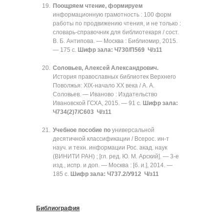
Поощряем чтение, формируем
информационную грамотность : 100 форм
работы по продвижению чтения, и не только :
словарь-справочник для библиотекаря / сост.
В. Б. Антипова. — Москва : Библиомир, 2015.
— 175 с.
Шифр зала: Ч730/П569 Ч/з11
Соловьев, Алексей Александрович.
История православных библиотек Верхнего
Поволжья: XIX-начало XX века / А. А.
Соловьев. — Иваново : Издательство
Ивановской ГСХА, 2015. — 91 с.
Шифр зала:
Ч734(2)7/С603 Ч/з11
Учебное пособие по
универсальной
десятичной классификации / Всерос. ин-т
науч. и техн. информации Рос. акад. наук
(ВИНИТИ РАН) ; [гл. ред. Ю. М. Арский]. — 3-е
изд., испр. и доп. — Москва : [б. и.], 2014. —
185 с.
Шифр зала: Ч737.2/У912 Ч/з11
Библиография