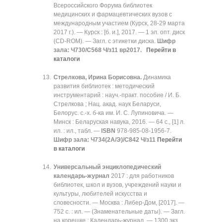
Всероссийского Форума библиотек
медицинских и фармацевтических вузов с
международным участием (Курск, 28-29 марта
2017 г.). — Курск : [б. и.], 2017. — 1 эл. опт. диск
(CD-ROM). — Загл. с этикетки диска.
Шифр
зала: Ч730/С568 Ч/з11 вр2017.
Перейти в
каталоги
Стрелкова, Ирина Борисовна.
Динамика
развития библиотек : методический
инструментарий : науч.-практ. пособие / И. Б.
Стрелкова ; Нац. акад. наук Беларуси,
Белорус. с.-х. б-ка им. И. С. Лупиновича. —
Минск : Беларуская навука, 2016. — 64 с., [1] л.
ил. : ил., табл. —
ISBN
978-985-08-1956-7.
Шифр зала:
Ч734(2А/Э)/С842 Ч/з11
Перейти
в каталоги
Универсальный энциклопедический
календарь-журнал
2017 : для работников
библиотек, школ и вузов, учреждений науки и
культуры, любителей искусства и
словесности. — Москва : Либер-Дом, [2017]. —
752 с. : ил. — (Знаменательные даты). — Загл.
на корешке : Календарь-журнал. — 1300 экз.