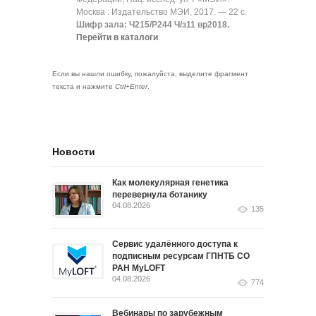
Москва : Издательство МЭИ, 2017. — 22 с.
Шифр зала: Ч215/Р244 Ч/з11 вр2018.
Перейти в каталоги
Если вы нашли ошибку, пожалуйста, выделите фрагмент
текста и нажмите
Ctrl+Enter
.
Новости
Как молекулярная генетика
перевернула ботанику
04.08.2026
135
Сервис удалённого доступа к
подписным ресурсам ГПНТБ СО
РАН MyLOFT
04.08.2026
774
Вебинары по зарубежным