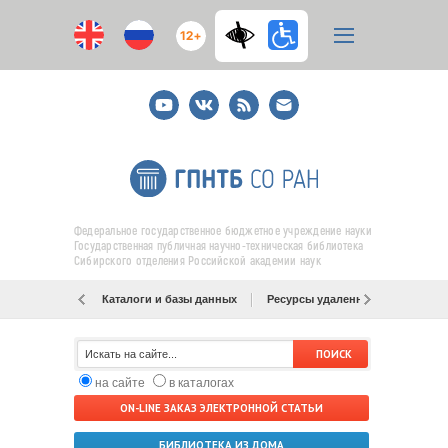
12+
Youtube
ВКонтакте
RSS
E-
mail
подписка
Федеральное государственное бюджетное учреждение науки
Государственная публичная научно-техническая библиотека
Сибирского отделения Российской академии наук
Каталоги и базы данных
Ресурсы удаленного доступа
на сайте
в каталогах
ON-LINE ЗАКАЗ ЭЛЕКТРОННОЙ СТАТЬИ
БИБЛИОТЕКА ИЗ ДОМА