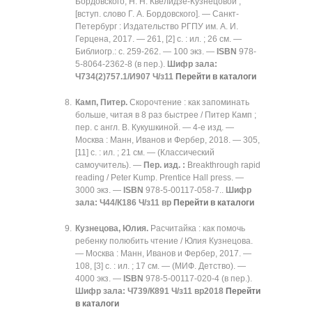
Бордовского, Н. Н. Квелидзе-Кузнецовой ;
[вступ. слово Г. А. Бордовского]. — Санкт-
Петербург : Издательство РГПУ им. А. И.
Герцена, 2017. — 261, [2] с. : ил. ; 26 см. —
Библиогр.: с. 259-262. — 100 экз. —
ISBN
978-
5-8064-2362-8 (в пер.).
Шифр зала:
Ч734(2)757.1/И907 Ч/з11
Перейти в каталоги
Камп, Питер.
Скорочтение : как запоминать
больше, читая в 8 раз быстрее / Питер Камп ;
пер. с англ. В. Кукушкиной. — 4-е изд. —
Москва : Манн, Иванов и Фербер, 2018. — 305,
[11] с. : ил. ; 21 см. — (Классический
самоучитель). —
Пер. изд. :
Breakthrough rapid
reading / Peter Kump. Prentice Hall press. —
3000 экз. —
ISBN
978-5-00117-058-7..
Шифр
зала
:
Ч
44/
К
186
Ч
/
з
11
вр
Перейти в каталоги
Кузнецова, Юлия.
Расчитайка : как помочь
ребенку полюбить чтение / Юлия Кузнецова.
— Москва : Манн, Иванов и Фербер, 2017. —
108, [3] с. : ил. ; 17 см. — (МИФ. Детство). —
4000 экз. —
ISBN
978-5-00117-020-4 (в пер.).
Шифр зала: Ч739/К891 Ч/з11 вр2018
Перейти
в каталоги