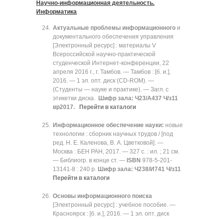
Научно-информационная деятельность.
Информатика
Актуальные проблемы информационного
и
документального обеспечения управления
[Электронный ресурс] : материалы V
Всероссийской научно-практической
студенческой Интернет-конференции, 22
апреля 2016 г., г. Тамбов. — Тамбов : [б. и.],
2016. — 1 эл. опт. диск (CD-ROM). —
(Студенты — науке и практике). — Загл. с
этикетки диска.
Шифр зала: Ч23/А437 Ч/з11
вр2017.
Перейти в каталоги
Информационное обеспечение науки:
новые
технологии : сборник научных трудов / [под
ред. Н. Е. Каленова, В. А. Цветковой]. —
Москва : БЕН РАН, 2017. — 327 с. : ил. ; 21 см.
— Библиогр. в конце ст. —
ISBN
978-5-201-
13141-8 : 240 р.
Шифр зала: Ч238/И741 Ч/з11
Перейти в каталоги
Основы информационного поиска
[Электронный ресурс] : учебное пособие. —
Красноярск : [б. и.], 2016. — 1 эл. опт. диск