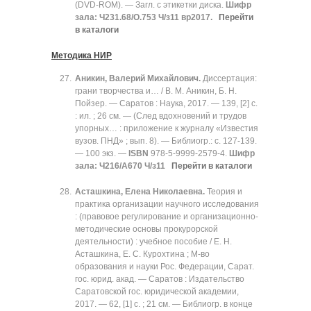
(DVD-ROM). — Загл. с этикетки диска.
Шифр
зала: Ч231.68/О.753 Ч/з11 вр2017.
Перейти
в каталоги
Методика НИР
Аникин, Валерий Михайлович.
Диссертация:
грани творчества и… / В. М. Аникин, Б. Н.
Пойзер. — Саратов : Наука, 2017. — 139, [2] с.
: ил. ; 26 см. — (След вдохновений и трудов
упорных… : приложение к журналу «Известия
вузов. ПНД» ; вып. 8). — Библиогр.: с. 127-139.
— 100 экз. —
ISBN
978-5-9999-2579-4.
Шифр
зала: Ч216/А670 Ч/з11
Перейти в каталоги
Асташкина, Елена Николаевна.
Теория и
практика организации научного исследования
: (правовое регулирование и организационно-
методические основы прокурорской
деятельности) : учебное пособие / Е. Н.
Асташкина, Е. С. Курохтина ; М-во
образования и науки Рос. Федерации, Сарат.
гос. юрид. акад. — Саратов : Издательство
Саратовской гос. юридической академии,
2017. — 62, [1] с. ; 21 см. — Библиогр. в конце