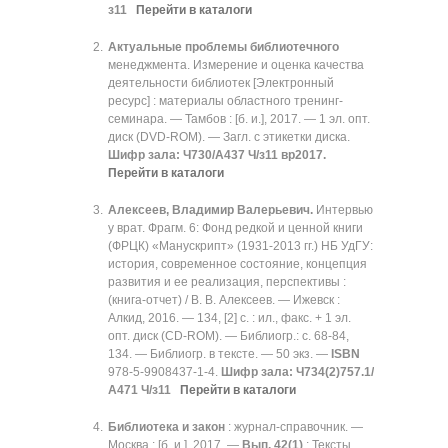
з11
Перейти в каталоги
Актуальные проблемы библиотечного
менеджмента. Измерение и оценка качества
деятельности библиотек [Электронный
ресурс] : материалы областного тренинг-
семинара. — Тамбов : [б. и.], 2017. — 1 эл. опт.
диск (DVD-ROM). — Загл. с этикетки диска.
Шифр зала: Ч730/А437 Ч/з11 вр2017.
Перейти в каталоги
Алексеев, Владимир Валерьевич.
Интервью
у врат. Фрагм. 6: Фонд редкой и ценной книги
(ФРЦК) «Манускрипт» (1931-2013 гг.) НБ УдГУ:
история, современное состояние, концепция
развития и ее реализация, перспективы :
(книга-отчет) / В. В. Алексеев. — Ижевск :
Алкид, 2016. — 134, [2] с. : ил., факс. + 1 эл.
опт. диск (CD-ROM). — Библиогр.: с. 68-84,
134. — Библиогр. в тексте. — 50 экз. —
ISBN
978-5-9908437-1-4.
Шифр зала: Ч734(2)757.1/
А471 Ч/з11
Перейти в каталоги
Библиотека и закон
: журнал-справочник. —
Москва : [б. и.], 2017. —
Вып. 42(1)
: Тексты