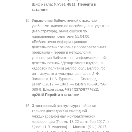
Шифр зала: Я/У591 Ч/з11
Перейти в
каталоги
Управление библиотечной отраслью
:
учебно-методическое пособие для студентов
(магистратура), обучающихся по
направлению подготовки 51.04.06
«Библиотечно-информационная
деятельность» : основная образовательная
программа «Теория и методология
управления библиотечно-информационной
деятельностью» / Департамент внутрен. и
кадровой политики Белгор. обл., Белгор. гос.
ин-т искусств и культуры ; авт.-сост. И. Ф.
Заманова, Н. А. Туранина. — Белгород :
БГИИК, 2017. — 104 с. —
ISBN
978-5-91756-
080-9.
Шифр зала:
Ч734(2)7/У677 Ч/з11
вр2018
Перейти в каталоги
Электронный век культуры
: сборник
тезисов докладов XVI ежегодной
международной научно-практической
конференции (Пермь, 18-22 сентября 2017 г.)
/ [сост. Н. В. Авдеева]. — Москва : [б. и.], 2017.