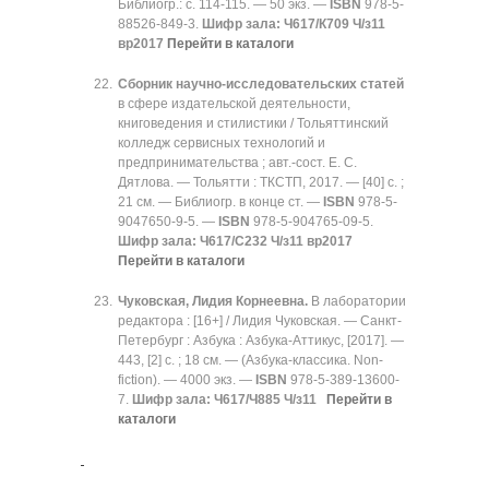
Библиогр.: с. 114-115. — 50 экз. —
ISBN
978-5-
88526-849-3.
Шифр зала: Ч617/К709 Ч/з11
вр2017
Перейти в каталоги
Сборник научно-исследовательских статей
в сфере издательской деятельности,
книговедения и стилистики / Тольяттинский
колледж сервисных технологий и
предпринимательства ; авт.-сост. Е. С.
Дятлова. — Тольятти : ТКСТП, 2017. — [40] с. ;
21 см. — Библиогр. в конце ст. —
ISBN
978-5-
9047650-9-5. —
ISBN
978-5-904765-09-5.
Шифр зала: Ч617/С232 Ч/з11 вр2017
Перейти в каталоги
Чуковская, Лидия Корнеевна.
В лаборатории
редактора : [16+] / Лидия Чуковская. — Санкт-
Петербург : Азбука : Азбука-Аттикус, [2017]. —
443, [2] с. ; 18 см. — (Азбука-классика. Non-
fiction). — 4000 экз. —
ISBN
978-5-389-13600-
7.
Шифр зала: Ч617/Ч885 Ч/з11
Перейти в
каталоги