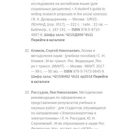
исследования на английском языке (для
социальных дисциплин) = A student’s guide to
writing research proposals in the social sciences
/ В. А. Дугарцыренова. — Москва : URSS :
ЛЕНАНД, [cop. 2017]. — 222 с. : табл. ; 22 см. —
Библиогр.: с. 187-191. —
ISBN
978-5-9710-
4897-8.
Шифр зала: Ч215/Д800 Ч/з11
Перейти в каталоги
Климов, Сергей Николаевич.
Логика и
методология науки : [учебное пособие] / С. Н.
Климов ; М-во трансп. Рос. Федерации, Рос.
ун-т трансп. (МИИТ). — Москва : МИИТ, 2017.
— 99 с. — 50 экз. —
ISBN
978-5-7473-0845-9.
Шифр зала:
Ч215/К492 Ч/з11 вр2018
Перейти
в каталоги
Рассудов, Лев Николаевич.
Методические
рекомендации по оформлению и
представлению результатов учебных и
научных работ : для студентов, обучающихся
по направлению «Электроэнергетика и
электротехника» / Л. Н. Рассудов, Ю. Н.
Сергиевский ; М-во образования и науки Рос.
Федерации, Нац. исслед. ун-т «МЭИ». —