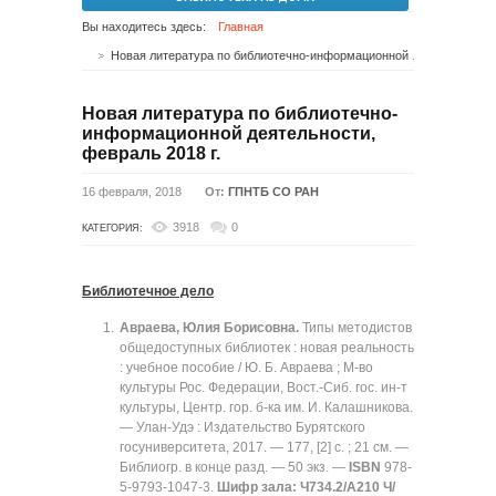
Вы находитесь здесь:
Главная
Новая литература по библиотечно-информационной деятельности, февраль 2018 г.
Новая литература по библиотечно-
информационной деятельности,
февраль 2018 г.
16 февраля, 2018
От:
ГПНТБ СО РАН
3918
0
КАТЕГОРИЯ:
Библиотечное дело
Авраева, Юлия Борисовна.
Типы методистов
общедоступных библиотек : новая реальность
: учебное пособие / Ю. Б. Авраева ; М-во
культуры Рос. Федерации, Вост.-Сиб. гос. ин-т
культуры, Центр. гор. б-ка им. И. Калашникова.
— Улан-Удэ : Издательство Бурятского
госуниверситета, 2017. — 177, [2] с. ; 21 см. —
Библиогр. в конце разд. — 50 экз. —
ISBN
978-
5-9793-1047-3.
Шифр зала: Ч734.2/А210 Ч/