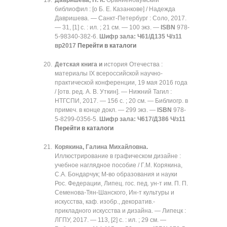
Давришева, Н. К.
Ораниенбаумский
библиофил : [о Б. Е. Казанкове] / Надежда
Давришева. — Санкт-Петербург : Соло, 2017.
— 31, [1] с. : ил. ; 21 см. — 100 экз. —
ISBN
978-
5-98340-382-6.
Шифр зала: Ч61/Д135 Ч/з11
вр2017
Перейти в каталоги
Детская книга и
история Отечества :
материалы IX всероссийской научно-
практической конференции, 19 мая 2016 года
/ [отв. ред. А. В. Уткин]. — Нижний Тагил :
НТГСПИ, 2017. — 156 с. ; 20 см. — Библиогр. в
примеч. в конце докл. — 299 экз. —
ISBN
978-
5-8299-0356-5.
Шифр зала: Ч617/Д386 Ч/з11
Перейти в каталоги
Корякина, Галина Михайловна.
Иллюстрирование в графическом дизайне :
учебное наглядное пособие / Г.М. Корякина,
С.А. Бондарчук; М-во образования и науки
Рос. Федерации, Липец. гос. пед. ун-т им. П. П.
Семенова-Тян-Шанского, Ин-т культуры и
искусства, каф. изобр., декоратив.-
прикладного искусства и дизайна. — Липецк :
ЛГПУ, 2017. — 113, [2] с. : ил. ; 29 см. —