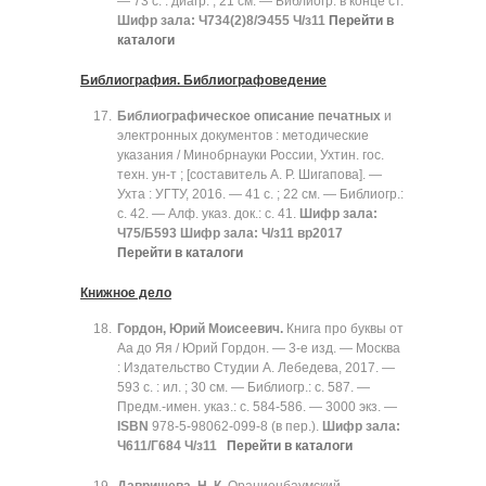
— 73 с. : диагр. ; 21 см. — Библиогр. в конце ст.
Шифр зала:
Ч734(2)8/Э455 Ч/з11
Перейти в
каталоги
Библиография. Библиографоведение
Библиографическое описание печатных
и
электронных документов : методические
указания / Минобрнауки России, Ухтин. гос.
техн. ун-т ; [составитель А. Р. Шигапова]. —
Ухта : УГТУ, 2016. — 41 с. ; 22 см. — Библиогр.:
с. 42. — Алф. указ. док.: с. 41.
Шифр зала:
Ч75/Б593 Шифр зала: Ч/з11 вр2017
Перейти в каталоги
Книжное дело
Гордон, Юрий Моисеевич.
Книга про буквы от
Аа до Яя / Юрий Гордон. — 3-е изд. — Москва
: Издательство Студии А. Лебедева, 2017. —
593 с. : ил. ; 30 см. — Библиогр.: с. 587. —
Предм.-имен. указ.: с. 584-586. — 3000 экз. —
ISBN
978-5-98062-099-8 (в пер.).
Шифр зала:
Ч611/Г684 Ч/з11
Перейти в каталоги