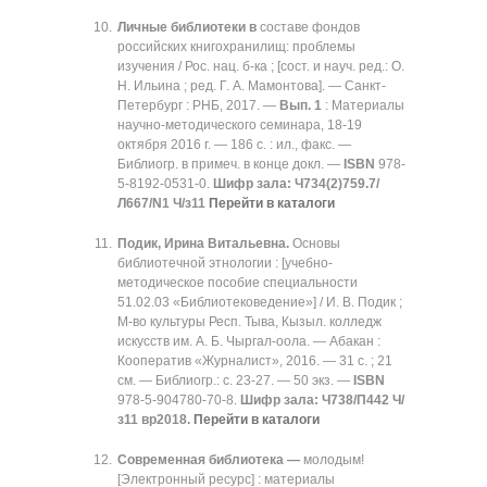
Личные библиотеки в
составе фондов
российских книгохранилищ: проблемы
изучения / Рос. нац. б-ка ; [сост. и науч. ред.: О.
Н. Ильина ; ред. Г. А. Мамонтова]. — Санкт-
Петербург : РНБ, 2017. —
Вып. 1
: Материалы
научно-методического семинара, 18-19
октября 2016 г. — 186 с. : ил., факс. —
Библиогр. в примеч. в конце докл. —
ISBN
978-
5-8192-0531-0.
Шифр зала: Ч734(2)759.7/
Л667/N1 Ч/з11
Перейти в каталоги
Подик, Ирина Витальевна.
Основы
библиотечной этнологии : [учебно-
методическое пособие специальности
51.02.03 «Библиотековедение»] / И. В. Подик ;
М-во культуры Респ. Тыва, Кызыл. колледж
искусств им. А. Б. Чыргал-оола. — Абакан :
Кооператив «Журналист», 2016. — 31 с. ; 21
см. — Библиогр.: с. 23-27. — 50 экз. —
ISBN
978-5-904780-70-8.
Шифр зала: Ч738/П442 Ч/
з11 вр2018.
Перейти в каталоги
Современная библиотека —
молодым!
[Электронный ресурс] : материалы