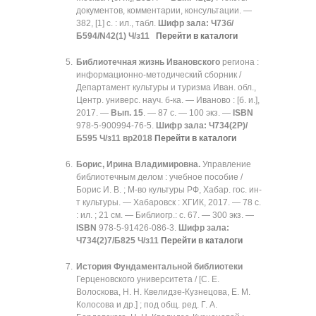
документов, комментарии, консультации. —
382, [1] с. : ил., табл.
Шифр зала: Ч73б/
Б594/N42(1) Ч/з11
Перейти в каталоги
Библиотечная жизнь Ивановского
региона :
информационно-методический сборник /
Департамент культуры и туризма Иван. обл.,
Центр. универс. науч. б-ка. — Иваново : [б. и.],
2017. —
Вып. 15
. — 87 с. — 100 экз. —
ISBN
978-5-900994-76-5.
Шифр зала: Ч734(2Р)/
Б595 Ч/з11 вр2018
Перейти в каталоги
Борис, Ирина Владимировна.
Управление
библиотечным делом : учебное пособие /
Борис И. В. ; М-во культуры РФ, Хабар. гос. ин-
т культуры. — Хабаровск : ХГИК, 2017. — 78 с.
: ил. ; 21 см. — Библиогр.: с. 67. — 300 экз. —
ISBN
978-5-91426-086-3.
Шифр зала:
Ч734(2)7/Б825 Ч/з11
Перейти в каталоги
История Фундаментальной библиотеки
Герценовского университета / [С. Е.
Волоскова, Н. Н. Квелидзе-Кузнецова, Е. М.
Колосова и др.] ; под общ. ред. Г. А.