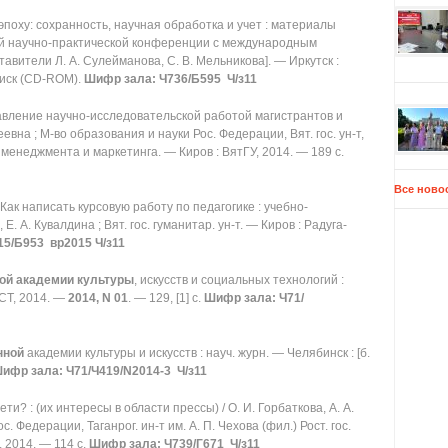
поху: сохранность, научная обработка и учет : материалы
 научно-практической конференции с международным
оставители Л. А. Сулейманова, С. В. Мельникова]. — Иркутск :
 диск (CD-ROM).
Шифр зала: Ч736/Б595 Ч/з11
вление научно-исследовательской работой магистрантов и
вна ; М-во образования и науки Рос. Федерации, Вят. гос. ун-т,
менеджмента и маркетинга. — Киров : ВятГУ, 2014. — 189 с.
Все ново
Как написать курсовую работу по педагогике : учебно-
Е. А. Кувалдина ; Вят. гос. гуманитар. ун-т. — Киров : Радуга-
5/Б953 вр2015 Ч/з11
ой академии культуры
, искусств и социальных технологий :
СТ, 2014. —
2014, N 01
. — 129, [1] с.
Шифр зала: Ч71/
нной
академии культуры и искусств : науч. журн. — Челябинск : [б.
ифр зала: Ч71/Ч419/N2014-3 Ч/з11
ти? : (их интересы в области прессы) / О. И. Горбаткова, А. А.
. Федерации, Таганрог. ин-т им. А. П. Чехова (фил.) Рост. гос.
, 2014. — 114 с.
Шифр зала: Ч739/Г671 Ч/з11