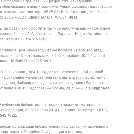
Трансформация требований к разработке и внедрению
 оборудования в новых социокультурных условиях : диссертация
а педагогических наук : 05.25.03 / И. А. Коженкин ; Челяб. гос.
к, 2015. – 212 с.
Шифр зала:
Н.М/К584 Ч/з11
а.
Как правильно оформить научную работу на английском языке
сьменной речи / Л. А. Кочетова. — Барнаул : Изд-во Алтайского
а: Ч215/К756 вр2015 Ч/з11
рмление : [учебно-методическое пособие] / Перм. гос. акад.
оведения, библиотековедения и библиографии ; [К. П. Чуприн]. —
ала: Ч215/К937 вр2015 Ч/з11
.
П. П. Шибанов (1864-1935)-деятель отечественной книжной
 на соискание ученой степени кандидата исторических наук :
оведение, библиографоведение и книговедение» / Ларионова
-т печати им. И. Федорова]. — Москва, 2015. — 26 с.
Шифр зала:
й
публичной библиотеки: от теории к практике : материалы
конференции, 27-28 ноября 2014 г. — Санкт-Петербург : ЦГПБ,
545 Ч/з11
росам организации библиотечного обслуживания населения с
онодательство Российской Федерации о местном