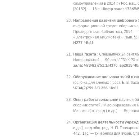
самоуправлении в 2014 г. / Рос. нац. б
[2015?]. — 16 с.
Шифр зала: Ч73б/М5
Направления развития цифрового
б
информационной среде : сборник науч
Президентская библиотека, 2014. —
«Электронная библиотека» ; вып. 5).
Н277 Ч/з11
Наша газета
: Спецвыпуск 24 сентяб
Национальной — 90 лет! / ГБУК РХ «Н
зала: Ч734(2)751.1/Н370 вр2015 Ч/з
Обслуживание пользователей в
сов
гос. б-ка для слепых ; [сост. Е. В. За
Ч734(2)759.3/О.256 Ч/з11
Опыт работы зональной
научной би
сборник статей / М-во образования Рос
Минаков (отв. ред.) и др.]. — Воронеж
Организация деятельности учрежд
и др.] ; под общ. ред. Н. П. Гончаров
442, [1] с. — (Учебники для вузов. 