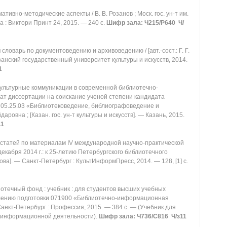
ативно-методические аспекты / В. В. Розанов ; Моск. гос. ун-т им.
а : Виктори Принт 24, 2015. — 240 с.
Шифр зала: Ч215/Р640 Ч/
й
словарь по документоведению и архивоведению / [авт.-сост.: Г. Г.
азанский государственный университет культуры и искусств, 2014.
1
ультурные коммуникации в современной библиотечно-
т диссертации на соискание ученой степени кандидата
ь 05.25.03 «Библиотековедение, библиографоведение и
ровна ; [Казан. гос. ун-т культуры и искусств]. — Казань, 2015.
11
 статей по материалам IV международной научно-практической
екабря 2014 г.: к 25-летию Петербургского библиотечного
кова]. — Санкт-Петербург : КультИнформПресс, 2014. — 128, [1] с.
отечный фонд : учебник : для студентов высших учебных
лению подготовки 071900 «Библиотечно-информационная
Санкт-Петербург : Профессия, 2015. — 384 с. — (Учебник для
о-информационной деятельности).
Шифр зала: Ч736/С816 Ч/з11