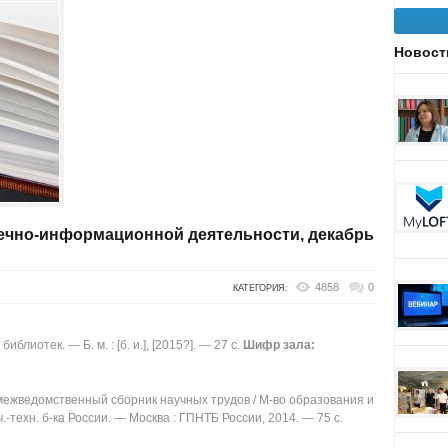
Новост
течно-информационной деятельности, декабрь
4858
0
КАТЕГОРИЯ:
блиотек. — Б. м. : [б. и.], [2015?]. — 27 с.
Шифр зала:
межведомственный сборник научных трудов / М-во образования и
ч.-техн. б-ка России. — Москва : ГПНТБ России, 2014. — 75 с.