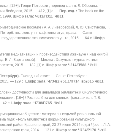
лке : [12+] / Генри Петроски ; перевод с англ. Л. Оборина. —
ия Лебедева, 2015. — 412, [1] с. —
Пер. изд. :
The book on the
k, 1999.
Шифр зала: Ч611/П311 Ч/з11
о-методическое пособие / А. А. Ливеровский, Л. Ю. Свистунова, Т.
Петерб. гос. экон. ун-т, каф. конституц. права. — Санкт-
 государственного экономического ун-та, 2015. — 64 с.
Шифр
атегии медиатизации и противодействия лженауке / [над книгой
ред. Е. Л. Вартановой]. — Москва : Факультет журналистики
ситета, 2015. — 182, [1] с.
Шифр зала: Ч214/П588 Ч/з11
Петербург).
Ежегодный отчет. — Санкт-Петербург :
 2015. — 129 с.
Шифр зала: Ч734(2)751.1/П714 вр2015 Ч/з11
словий доступности для инвалидов библиотек и библиотечного
ции : [16+] / Рос. гос. б-ка для слепых ; [составитель Т. В.
— 42 с.
Шифр зала: Ч738/П765 Ч/з11
рмационном обществе : материалы седьмой региональной
ема года: «Роль библиотек в формировании культурного
ский район Краснояр. край, 23-27 июня 2014 года) / [сост.: Л. А.
асноярского края, 2014. — 131 с.
Шифр зала: Ч734/Р170 Ч/з11