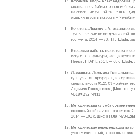
Коженкин, Игорь Александрович
. 
специальной библиотечной мебели и
на соискание ученой степени кандидат
акад. культуоы и искусств. – Челябинс
Кочетова, Людмила Александровн
: учеб. пособие по академической пи
гос. ун-та, 2014. — 73, [1] с.
Шифр зал
Курсовые работы: подготовка
и офо
искусства и культуры, каф. документ
Пермь : ПГАИК, 2014. — 68 с.
Шифр з
Ларионова, Людмила Геннадьевна
культуры : автореферат диссертации
специальность 05.25.03 «Библиотек
Людмила Геннадьевна ; [Моск. гос. ун
Ч618/Л252 Ч/з11
Методическая служба современно
всероссийской научно-практической 
2014. — 191 с.
Шифр зала: Ч734.2/М
Методические рекомендации по
воп
учетом изменений, внесенных в зак