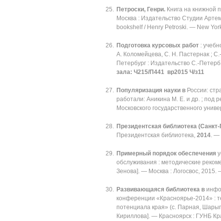
Петроски, Генри.
Книга на книжной по
Москва : Издательство Студии Артем
bookshelf / Henry Petroski. — New Yor
Подготовка курсовых работ
: учебн
А. Коломейцева, С. Н. Пастернак ; С.-
Петербург : Издательство С.-Петерб.
зала: Ч215/П441 вр2015 Ч/з11
Популяризация науки в
России: стр
работали: Аникина М. Е. и др. ; под 
Московского государственного универ
Президентская библиотека (Санкт-
Президентская библиотека,
2014
. —
Примерный порядок обеспечения
у
обслуживания : методические рекоменда
Зенова]. — Москва : Логосвос, 2015. 
Развивающаяся библиотека в
инфо
конференции «Красноярье-2014» : т
потенциала края» (с. Парная, Шарыпов
Кириллова]. — Красноярск : ГУНБ Кр