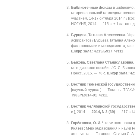
Библиотечные фонды в
цифровую э
межрегиональной межведомственной
участием, 14-17 октября 2014 г. / [с
ИОГУНБ, 2014. — 115 с. + 1 эл. опт.
Бурцева, Татьяна Алексеевна.
Упра
аспирантов / Бурцева Татьяна Алексее
фак. экономики и менеджмента, каф. 
Шифр зала: Ч215/Б917 Ч/з11
Быкова, Светлана Станиславовна.
методическое пособие / С. С. Быкова, 
Пресс, 2015. — 78 с.
Шифр зала: Ч21
Вестник Тюменской государственн
[научный журнал]. — Тюмень : ТГАКИ
Т983/N2014-01 Ч/з11
Вестник Челябинской государстве
и.], 2014. —
2014, N 3 (39)
. — 217 с.
Ш
Горбаткова, О. И.
Что читают наши де
Князев ; М-во образования и науки Рос
экон. ун-та. — Таганрог : Ступин С. А.