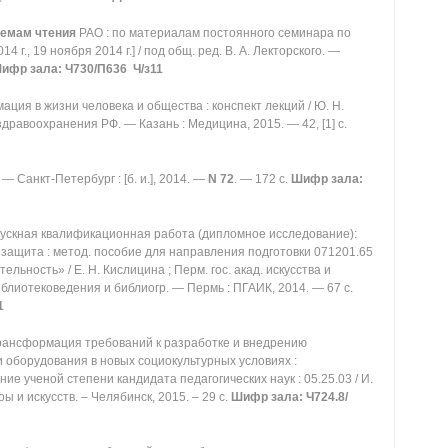
лемам чтения
РАО : по материалам постоянного семинара по
 г., 19 ноября 2014 г.] / под общ. ред. В. А. Лекторского. —
ифр зала: Ч730/П636 Ч/з11
ция в жизни человека и общества : конспект лекций / Ю. Н.
 здравоохранения РФ. — Казань : Медицина, 2015. — 42, [1] с.
. — Санкт-Петербург : [б. и.], 2014. —
N 72
. — 172 с.
Шифр зала:
ускная квалификационная работа (дипломное исследование):
, защита : метод. пособие для направления подготовки 071201.65
ность» / Е. Н. Кислицина ; Перм. гос. акад. искусства и
иблиотековедения и библиогр. — Пермь : ПГАИК, 2014. — 67 с.
1
Трансформация требований к разработке и внедрению
 оборудования в новых социокультурных условиях :
е ученой степени кандидата педагогических наук : 05.25.03 / И.
уоы и искусств. – Челябинск, 2015. – 29 с.
Шифр зала:
Ч724.8/