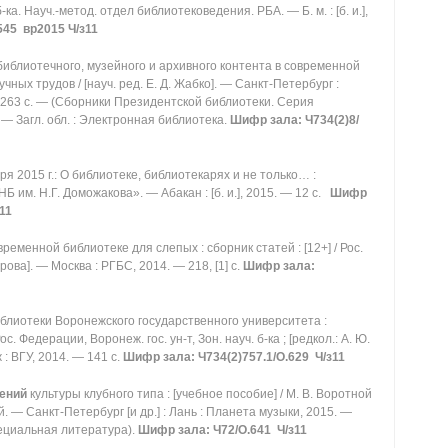
-ка. Науч.-метод. отдел библиотековедения. РБА. — Б. м. : [б. и.],
45 вр2015 Ч/з11
иблиотечного, музейного и архивного контента в современной
ных трудов / [науч. ред. Е. Д. Жабко]. — Санкт-Петербург :
 263 с. — (Сборники Президентской библиотеки. Серия
 — Загл. обл. : Электронная библиотека.
Шифр зала: Ч734(2)8/
ря 2015 г.: О библиотеке, библиотекарях и не только… :
Б им. Н.Г. Доможакова». — Абакан : [б. и.], 2015. — 12 с.
Шифр
11
ременной библиотеке для слепых : сборник статей : [12+] / Рос.
харова]. — Москва : РГБС, 2014. — 218, [1] с.
Шифр зала:
блиотеки Воронежского государственного университета :
. Федерации, Воронеж. гос. ун-т, Зон. науч. б-ка ; [редкол.: А. Ю.
 : ВГУ, 2014. — 141 с.
Шифр зала: Ч734(2)757.1/О.629 Ч/з11
ений
культуры клубного типа : [учебное пособие] / М. В. Воротной
ой. — Санкт-Петербург [и др.] : Лань : Планета музыки, 2015. —
Специальная литература).
Шифр зала: Ч72/О.641 Ч/з11