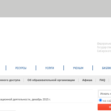
Федерально
Государств
Сибирского
РЕСУРСЫ
УСЛУГИ
УЧЕНЫМ
БИБЛИ
нного доступа
Об образовательной организации
Афиша
FAQ
ционной деятельности, декабрь 2015 г.
на с
O