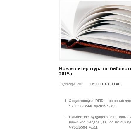
Новая литература по библио
2015 г.
18 декабря, 2015
От:
ГПНТБ СО РАН
Энциклопедия RFID
— решений для би
Ч730.58/B560 вр2015 Ч/з11
Библиотека будущего
: ежегодный 
науки Рос. Федерации, Гос. публ. нау
Ч730/Б594 Ч/з11