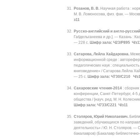
Розанов, В. В.
Научная работа : норм
М. В. Ломоносова, физ. фак. — Москв
з11
Русско-английский и англо-русски
Габдельганеева и др.]. — Казань : К
— 228 с.
Шифр зала: Ч23/Р895 Ч/з1
Сатарова, Лейла Хайдаровна.
Межк
информационной среде : авторефера
педагогических наук : специальност
книговедение» / Сатарова Лейла Хайда
— 25 с.
Шифр зала: Ч730/С210 Ч/з
Сахаровские чтения-2014
: сборник
конференции, Санкт-Петербург, 4-5 д
общества / [науч. ред. М. Н. Колесни
Шифр зала:
Ч733/С221 Ч/з11
Столяров, Юрий Николаевич.
Библи
заведений, обучающихся по направ
деятельность» / Ю. Н. Столяров. — 
бакалавров) (Бакалавр библиотечн