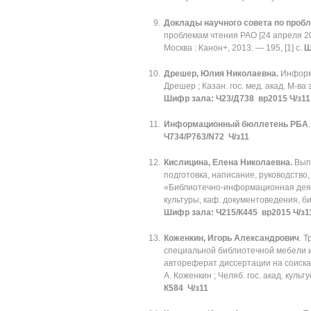
Доклады научного совета по проб
проблемам чтения РАО [24 апреля 2014
Москва : Канон+, 2013. — 195, [1] с.
Ш
Дрешер, Юлия Николаевна.
Информа
Дрешер ; Казан. гос. мед. акад. М-ва
Шифр зала: Ч23/Д738 вр2015 Ч/з11
Информационный бюллетень РБА
Ч734/Р763/N72 Ч/з11
Кислицина, Елена Николаевна.
Вып
подготовка, написание, руководство
«Библиотечно-информационная деятель
культуры, каф. документоведения, б
Шифр зала: Ч215/К445 вр2015 Ч/з1
Коженкин, Игорь Александрович
. 
специальной библиотечной мебели и
автореферат диссертации на соискани
А. Коженкин ; Челяб. гос. акад. культ
К584 Ч/з11