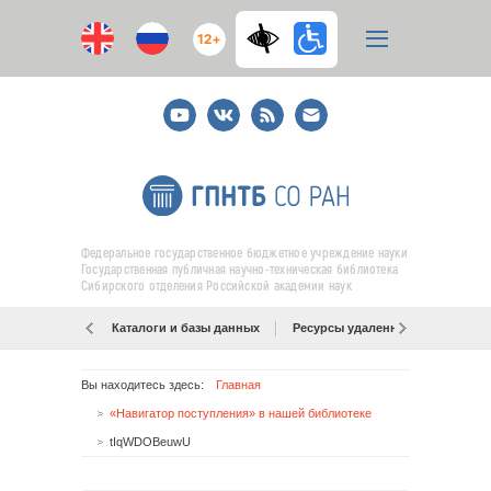
12+
Youtube
ВКонтакте
RSS
E-
mail
подписка
Федеральное государственное бюджетное учреждение науки
Государственная публичная научно-техническая библиотека
Сибирского отделения Российской академии наук
Каталоги и базы данных
Ресурсы удаленного доступа
Вы находитесь здесь:
Главная
«Навигатор поступления» в нашей библиотеке
tIqWDOBeuwU