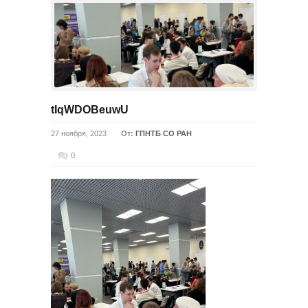
tIqWDOBeuwU
27 ноября, 2023
От:
ГПНТБ СО РАН
0