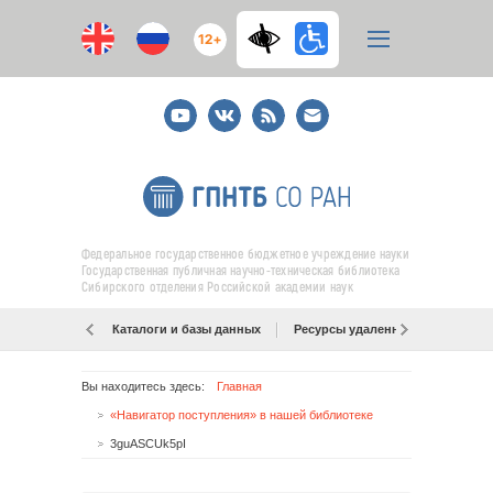
12+
Youtube
ВКонтакте
RSS
E-
mail
подписка
Федеральное государственное бюджетное учреждение науки
Государственная публичная научно-техническая библиотека
Сибирского отделения Российской академии наук
Каталоги и базы данных
Ресурсы удаленного доступа
Вы находитесь здесь:
Главная
«Навигатор поступления» в нашей библиотеке
3guASCUk5pI