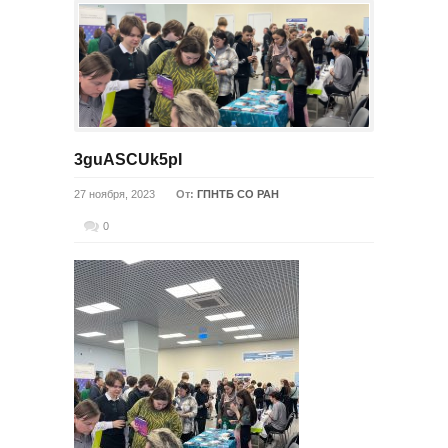
3guASCUk5pI
27 ноября, 2023
От:
ГПНТБ СО РАН
0