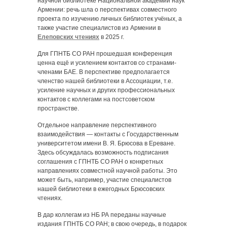
научной библиотеке Национальной академии наук
Армении: речь шла о перспективах совместного
проекта по изучению личных библиотек учёных, а
также участие специалистов из Армении в
Елеповских чтениях
в 2025 г.
Для ГПНТБ СО РАН прошедшая конференция
ценна ещё и усилением контактов со странами-
членами БАЕ. В перспективе предполагается
членство нашей библиотеки в Ассоциации, т.е.
усиление научных и других профессиональных
контактов с коллегами на постсоветском
пространстве.
Отдельное направление перспективного
взаимодействия — контакты с Государственным
университетом имени В. Я. Брюсова в Ереване.
Здесь обсуждалась возможность подписания
соглашения с ГПНТБ СО РАН о конкретных
направлениях совместной научной работы. Это
может быть, например, участие специалистов
нашей библиотеки в ежегодных Брюсовских
чтениях.
В дар коллегам из НБ РА переданы научные
издания ГПНТБ СО РАН; в свою очередь, в подарок