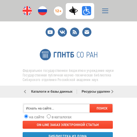
12+
Youtube
ВКонтакте
RSS
E-
mail
подписка
Федеральное государственное бюджетное учреждение науки
Государственная публичная научно-техническая библиотека
Сибирского отделения Российской академии наук
Каталоги и базы данных
Ресурсы удаленного доступа
на сайте
в каталогах
ON-LINE ЗАКАЗ ЭЛЕКТРОННОЙ СТАТЬИ
БИБЛИОТЕКА ИЗ ДОМА