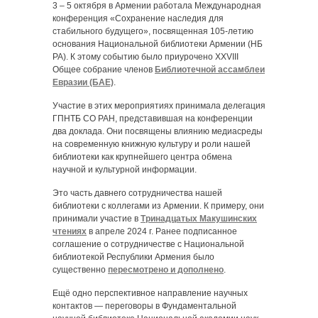
3 – 5 октября в Армении работала Международная
конференция «Сохранение наследия для
стабильного будущего», посвященная 105-летию
основания Национальной библиотеки Армении (НБ
РА). К этому событию было приурочено XXVIII
Общее собрание членов
Библиотечной ассамблеи
Евразии (БАЕ)
.
Участие в этих мероприятиях принимала делегация
ГПНТБ СО РАН, представившая на конференции
два доклада. Они посвящены влиянию медиасреды
на современную книжную культуру и роли нашей
библиотеки как крупнейшего центра обмена
научной и культурной информации.
Это часть давнего сотрудничества нашей
библиотеки с коллегами из Армении. К примеру, они
принимали участие в
Тринадцатых Макушинских
чтениях
в апреле 2024 г. Ранее подписанное
соглашение о сотрудничестве с Национальной
библиотекой Республики Армения было
существенно
пересмотрено и дополнено
.
Ещё одно перспективное направление научных
контактов — переговоры в Фундаментальной