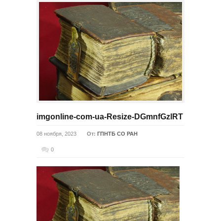
imgonline-com-ua-Resize-DGmnfGzlRT
08 ноября, 2023
От:
ГПНТБ СО РАН
0