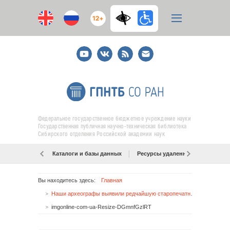
12+
Youtube
ВКонтакте
RSS
E-
mail
подписка
Федеральное государственное бюджетное учреждение науки
Государственная публичная научно-техническая библиотека
Сибирского отделения Российской академии наук
Каталоги и базы данных
Ресурсы удаленного доступа
Вы находитесь здесь:
Главная
Наши археографы выявили редчайшую старопечатную книгу XVI века
imgonline-com-ua-Resize-DGmnfGzlRT