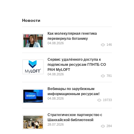
Новости
Как молекулярная генетика
перевернула ботанику
04.08.2026
146
Сервис удалённого доступа к
подписным ресурсам ГПНТБ СО
РАН MyLOFT
04.08.2026
781
Вебинары по зарубежным
информационным ресурсам!
04.08.2026
19733
Стратегическое партнерство с
Шанхайской библиотекой
28.07.2026
284