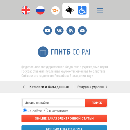
12+
Youtube
ВКонтакте
RSS
E-
mail
подписка
Федеральное государственное бюджетное учреждение науки
Государственная публичная научно-техническая библиотека
Сибирского отделения Российской академии наук
Каталоги и базы данных
Ресурсы удаленного доступа
на сайте
в каталогах
ON-LINE ЗАКАЗ ЭЛЕКТРОННОЙ СТАТЬИ
БИБЛИОТЕКА ИЗ ДОМА