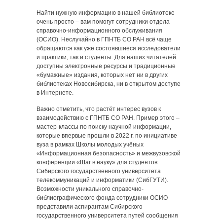
Найти нужную информацию в нашей библиотеке
очень просто – вам помогут сотрудники отдела
справочно-информационного обслуживания
(ОСИО). Неслучайно в ГПНТБ СО РАН всё чаще
обращаются как уже состоявшиеся исследователи
и практики, так и студенты. Для наших читателей
доступны электронные ресурсы и традиционные
«бумажные» издания, которых нет ни в других
библиотеках Новосибирска, ни в открытом доступе
в Интернете.
Важно отметить, что растёт интерес вузов к
взаимодействию с ГПНТБ СО РАН. Пример этого –
мастер-классы по поиску научной информации,
которые впервые прошли в 2022 г. по инициативе
вуза в рамках Школы молодых учёных
«Информационная безопасность» и межвузовской
конференции «Шаг в науку» для студентов
Сибирского государственного университета
телекоммуникаций и информатики (СибГУТИ).
Возможности уникального справочно-
библиографического фонда сотрудники ОСИО
представили аспирантам Сибирского
государственного университета путей сообщения