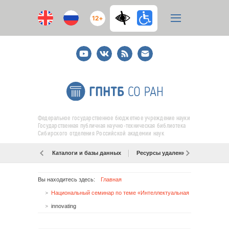
12+
Youtube
ВКонтакте
RSS
E-
mail
подписка
Федеральное государственное бюджетное учреждение науки
Государственная публичная научно-техническая библиотека
Сибирского отделения Российской академии наук
Каталоги и базы данных
Ресурсы удаленного доступа
Вы находитесь здесь:
Главная
Национальный семинар по теме «Интеллектуальная собственность для малых и средних предприятий»
innovating