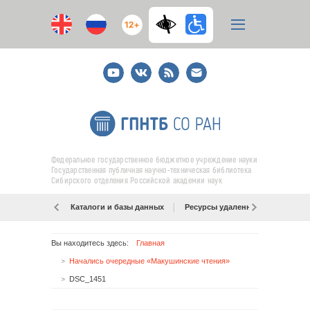
12+
Youtube
ВКонтакте
RSS
E-
mail
подписка
Федеральное государственное бюджетное учреждение науки
Государственная публичная научно-техническая библиотека
Сибирского отделения Российской академии наук
Каталоги и базы данных
Ресурсы удаленного доступа
Вы находитесь здесь:
Главная
Начались очередные «Макушинские чтения»
DSC_1451