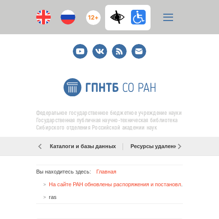
12+
Youtube
ВКонтакте
RSS
E-
mail
подписка
Федеральное государственное бюджетное учреждение науки
Государственная публичная научно-техническая библиотека
Сибирского отделения Российской академии наук
Каталоги и базы данных
Ресурсы удаленного доступа
Вы находитесь здесь:
Главная
На сайте РАН обновлены распоряжения и постановления Президиума РАН
ras