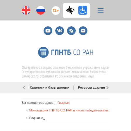
12+
Youtube
ВКонтакте
RSS
E-
mail
подписка
Федеральное государственное бюджетное учреждение науки
Государственная публичная научно-техническая библиотека
Сибирского отделения Российской академии наук
Каталоги и базы данных
Ресурсы удаленного доступа
Вы находитесь здесь:
Главная
Монография ГПНТБ СО РАН в числе победителей всероссийского конкурса
Редькина_