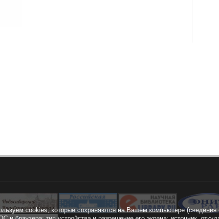
ользуем cookies, которые сохраняются на Вашем компьютере (сведения 
ОС и браузера; тип устройства и разрешение его экрана; источник, откуд