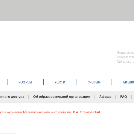
Федерально
Государств
Сибирского
РЕСУРСЫ
УСЛУГИ
УЧЕНЫМ
БИБЛИ
нного доступа
Об образовательной организации
Афиша
FAQ
уп к журналам Математического института им. В.А. Стеклова РАН!