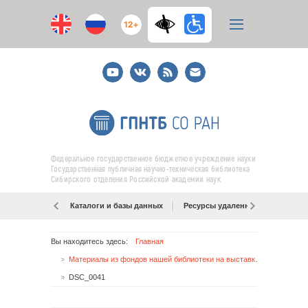
12+
Youtube
ВКонтакте
RSS
E-
mail
подписка
Федеральное государственное бюджетное учреждение науки
Государственная публичная научно-техническая библиотека
Сибирского отделения Российской академии наук
Каталоги и базы данных
Ресурсы удаленного доступа
Вы находитесь здесь:
Главная
Материалы из фондов нашей библиотеки на выставке-исследовании
DSC_0041