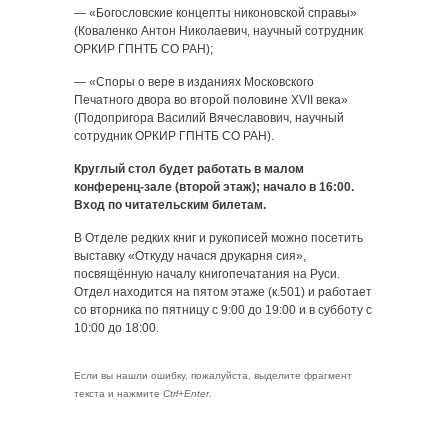
— «Богословские концепты никоновской справы»
(Коваленко Антон Николаевич, научный сотрудник
ОРКИР ГПНТБ СО РАН);
— «Споры о вере в изданиях Московского
Печатного двора во второй половине XVII века»
(Подопригора Василий Вячеславович, научный
сотрудник ОРКИР ГПНТБ СО РАН).
Круглый стол будет работать в малом
конференц-зале (второй этаж); начало в 16:00.
Вход по читательским билетам.
В Отделе редких книг и рукописей можно посетить
выставку «Откуду начася друкарня сия»,
посвящённую началу книгопечатания на Руси.
Отдел находится на пятом этаже (к.501) и работает
со вторника по пятницу с 9:00 до 19:00 и в субботу с
10:00 до 18:00.
Если вы нашли ошибку, пожалуйста, выделите фрагмент
текста и нажмите
Ctrl+Enter
.