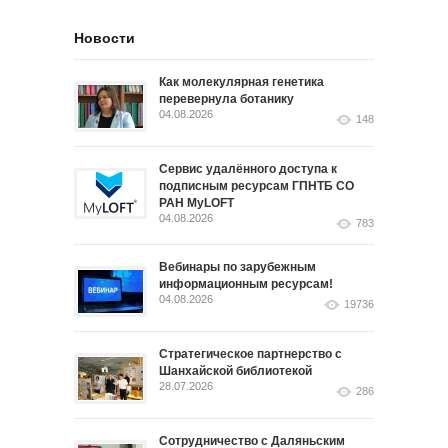
Новости
Как молекулярная генетика
перевернула ботанику
04.08.2026
148
Сервис удалённого доступа к
подписным ресурсам ГПНТБ СО
РАН MyLOFT
04.08.2026
783
Вебинары по зарубежным
информационным ресурсам!
04.08.2026
19736
Стратегическое партнерство с
Шанхайской библиотекой
28.07.2026
286
Сотрудничество с Даляньским