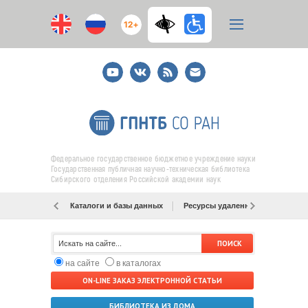
12+
Youtube
ВКонтакте
RSS
E-
mail
подписка
Федеральное государственное бюджетное учреждение науки
Государственная публичная научно-техническая библиотека
Сибирского отделения Российской академии наук
Каталоги и базы данных
Ресурсы удаленного доступа
на сайте
в каталогах
ON-LINE ЗАКАЗ ЭЛЕКТРОННОЙ СТАТЬИ
БИБЛИОТЕКА ИЗ ДОМА