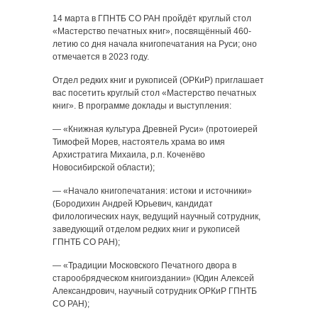
14 марта в ГПНТБ СО РАН пройдёт круглый стол
«Мастерство печатных книг», посвящённый 460-
летию со дня начала книгопечатания на Руси; оно
отмечается в 2023 году.
Отдел редких книг и рукописей (ОРКиР) приглашает
вас посетить круглый стол «Мастерство печатных
книг». В программе доклады и выступления:
— «Книжная культура Древней Руси» (протоиерей
Тимофей Морев, настоятель храма во имя
Архистратига Михаила, р.п. Коченёво
Новосибирской области);
— «Начало книгопечатания: истоки и источники»
(Бородихин Андрей Юрьевич, кандидат
филологических наук, ведущий научный сотрудник,
заведующий отделом редких книг и рукописей
ГПНТБ СО РАН);
— «Традиции Московского Печатного двора в
старообрядческом книгоиздании» (Юдин Алексей
Александрович, научный сотрудник ОРКиР ГПНТБ
СО РАН);