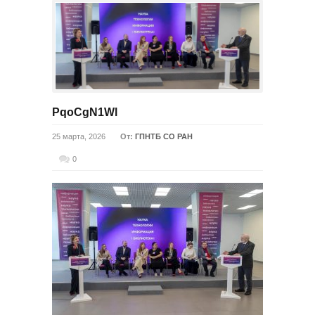
PqoCgN1Wl
25 марта, 2026
От:
ГПНТБ СО РАН
0