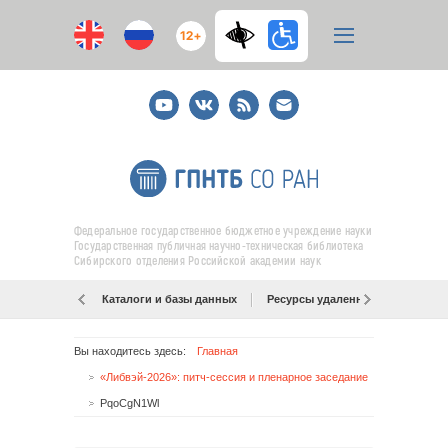
12+
Youtube
ВКонтакте
RSS
E-
mail
подписка
Федеральное государственное бюджетное учреждение науки
Государственная публичная научно-техническая библиотека
Сибирского отделения Российской академии наук
Каталоги и базы данных
Ресурсы удаленного доступа
Вы находитесь здесь:
Главная
«Либвэй-2026»: питч-сессия и пленарное заседание
PqoCgN1Wl