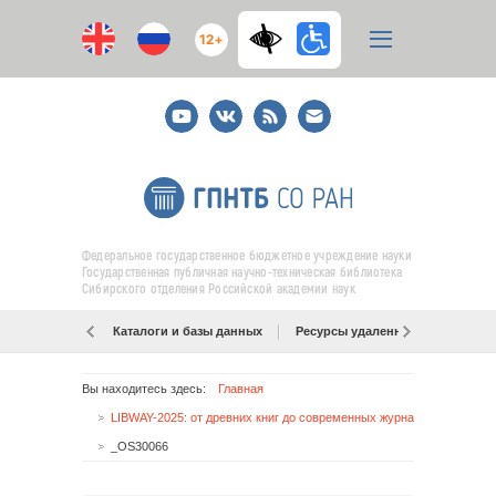
12+
Youtube
ВКонтакте
RSS
E-
mail
подписка
Федеральное государственное бюджетное учреждение науки
Государственная публичная научно-техническая библиотека
Сибирского отделения Российской академии наук
Каталоги и базы данных
Ресурсы удаленного доступа
Вы находитесь здесь:
Главная
LIBWAY-2025: от древних книг до современных журналов
_OS30066