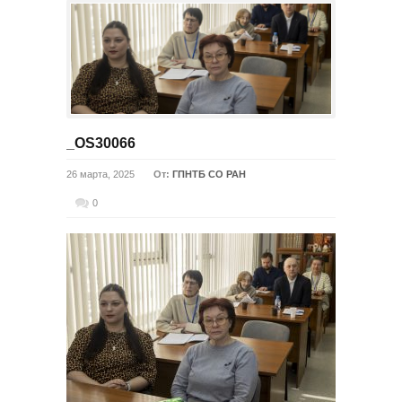
_OS30066
26 марта, 2025
От:
ГПНТБ СО РАН
0