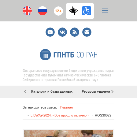
12+
Youtube
ВКонтакте
RSS
E-
mail
подписка
Федеральное государственное бюджетное учреждение науки
Государственная публичная научно-техническая библиотека
Сибирского отделения Российской академии наук
Каталоги и базы данных
Ресурсы удаленного доступа
Вы находитесь здесь:
Главная
LIBWAY-2024: «Всё прошло отлично!»
ROS30029