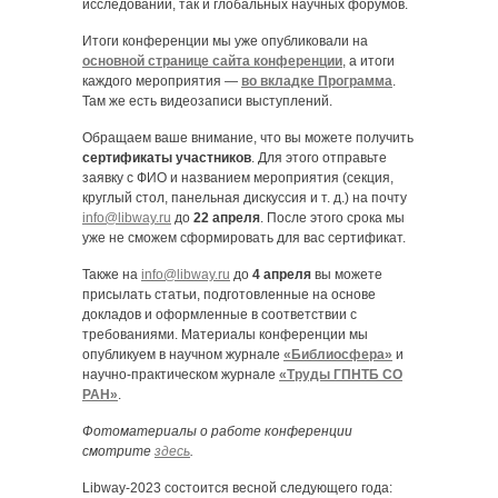
исследований, так и глобальных научных форумов.
Итоги конференции мы уже опубликовали на
основной странице сайта конференции
, а итоги
каждого мероприятия —
во вкладке Программа
.
Там же есть видеозаписи выступлений.
Обращаем ваше внимание, что вы можете получить
сертификаты участников
. Для этого отправьте
заявку с ФИО и названием мероприятия (секция,
круглый стол, панельная дискуссия и т. д.) на почту
info@libway.ru
до
22 апреля
. После этого срока мы
уже не сможем сформировать для вас сертификат.
Также на
info@libway.ru
до
4 апреля
вы можете
присылать статьи, подготовленные на основе
докладов и оформленные в соответствии с
требованиями. Материалы конференции мы
опубликуем в научном журнале
«Библиосфера»
и
научно-практическом журнале
«Труды ГПНТБ СО
РАН»
.
Фотоматериалы о работе конференции
смотрите
здесь
.
Libway-2023 состоится весной следующего года: