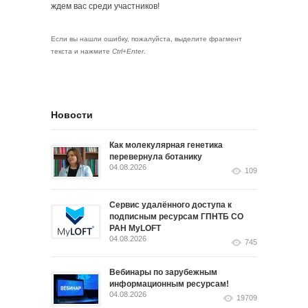
ждем вас среди участников!
Если вы нашли ошибку, пожалуйста, выделите фрагмент
текста и нажмите
Ctrl+Enter
.
Новости
Как молекулярная генетика
перевернула ботанику
04.08.2026
109
Сервис удалённого доступа к
подписным ресурсам ГПНТБ СО
РАН MyLOFT
04.08.2026
745
Вебинары по зарубежным
информационным ресурсам!
04.08.2026
19709