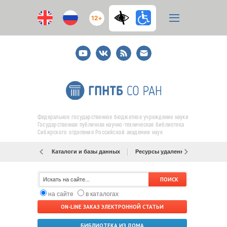
12+
Youtube
ВКонтакте
RSS
E-
mail
подписка
Федеральное государственное бюджетное учреждение науки
Государственная публичная научно-техническая библиотека
Сибирского отделения Российской академии наук
Каталоги и базы данных
Ресурсы удаленного доступа
на сайте
в каталогах
ON-LINE ЗАКАЗ ЭЛЕКТРОННОЙ СТАТЬИ
БИБЛИОТЕКА ИЗ ДОМА