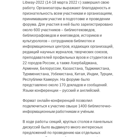
Libway-2022 (14-18 марта 2022 г.) завершил свою
работу. Организаторы выражают благодарность и
признательность всем участникам и организациям,
принимавшим участие в подготовке и проведении
форума. Для участия в ней было зарегистрировано
около 600 участников – библиотековедов,
библиографоведов и книговедов, историков и
культурологов – сотрудников библиотек и
информационных центров, издающих организаций,
редакций научных журналов, творческих союзов,
преподавателей профильных вузов и студентов из
22 городов России, а также Азербайджана,
Армении, Белоруссии, Казахстана, Таджикистана,
Туркменистана, Узбекистана, Китая, Индии, Турции,
Республики Камерун. На форуме было
представлено около 170 докладов и сообщений.
Языки конференции – русский и английский.
Формат онлайн-конференций позволил
подключиться к участию свыше 1400 библиотечно-
информационным работникам и учёным.
В ходе работы секций, круглых столов и панельных
дискуссий было выдвинуто много интересных
предложений по проведению как отдельных